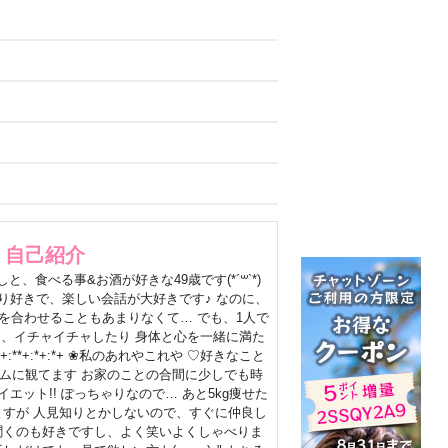
自己紹介
、食べる事&お酒が好きな49歳です(*´꒳`*)
+:*+ おしゃべり好きで、楽しい会話が大好きです♪ なのに、
を合わせることもあまりなくて… でも、1人で
ら、イチャイチャしたり 身体と心を一緒に満た
*+:*+:*+:**+:*+:*+ ❀私のあれやこれや ♡好きなこと
ムに観てます お家のことの合間に少しでも時
ますが 人見知りとかしないので、すぐに仲良し
を聞くのも好きですし、よく笑いよくしゃべりま