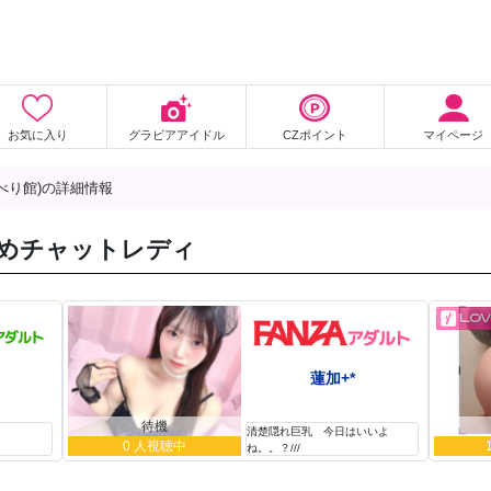
お気に入り
グラビアアイドル
CZポイント
マイページ
べり館)の詳細情報
めチャットレディ
蓮加+*
待機
清楚隠れ巨乳 今日はいいよ
0 人視聴中
ね。。？///