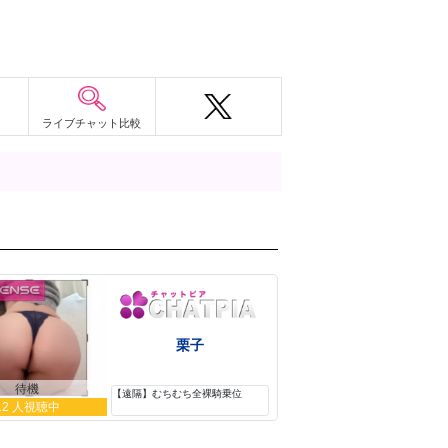
ライブチャット比較
栗子
待機
【遠隔】むちむち全裸騎乗位
12 人視聴中