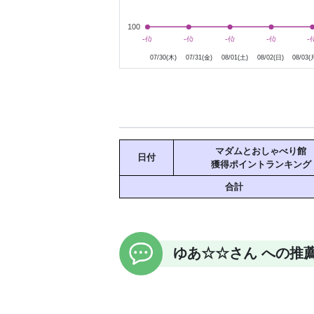
100
7月31日
8月1日
8月2日
8月3日
-位
-位
-位
-位
-位
-位
-位
-位
-
-
07/30(木)
07/31(金)
08/01(土)
08/02(日)
08/03(
マダムとおしゃべり館
日付
獲得ポイントランキング
合計
ゆあ☆☆さん への推