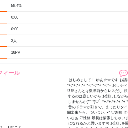
58.4%
0:00
0:00
3人
18PV
フィール
はじめまして！ ゆあ☆☆です お話しと
*+:*+:*+:*+:*+:*+:**+:*
旦那さんとは数年前からレスだし 顔
するのは寂しいから お話ししなが
しませんか(*´˘`*)♡ ̖́- *+:*+:*+:
昔のドラマが好きで、まったりタイ
間出来たら、ついつい.‎˖٭* ♡趣味 ダイエット!! ぽっちゃりなので… あと5kg痩せた
いなぁ ♡性格 最初は緊張しちゃい
になれるかと思います୨୧ お話し
賞）、Hなこと