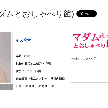
ダムとおしゃべり館)
ゆあ☆☆
年齢
49歳
一緒にいろいろ♡
3size
B:(C) W:秘密 H:秘密
住まい
中国・四国
過去最高マダムとおしゃべり館内順位
日間:
--位
週間:
--位
月間:
--位