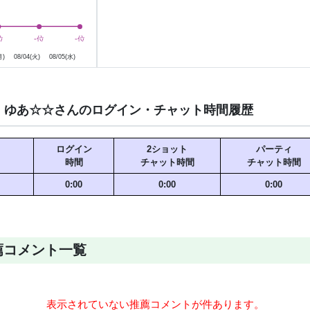
8月4日
8月5日
位
位
-位
-位
-位
-位
月)
08/04(火)
08/05(水)
ゆあ☆☆さんのログイン・チャット時間履歴
ログイン
2ショット
パーティ
時間
チャット時間
チャット時間
0:00
0:00
0:00
薦コメント一覧
表示されていない推薦コメントが
件あります。