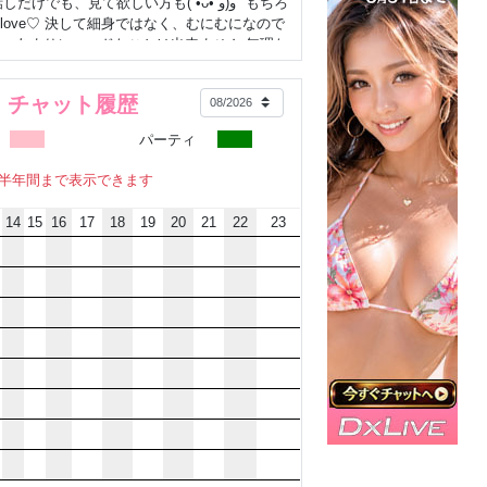
 お話しだけでも、見て欲しい方も( •ᴗ• و(و" もちろ
ove♡ 決して細身ではなく、むにむになので
… あまりにハードなことは出来ません 無理な
+:*+:*+:*+:*+:**+:*+:*+ お気に入り登録&
しいです☻ 出逢いに感謝⋆˚✿˖°
・チャット履歴
:*+:*+:*+:**+:*+:*+
パーティ
半年間まで表示できます
14
15
16
17
18
19
20
21
22
23