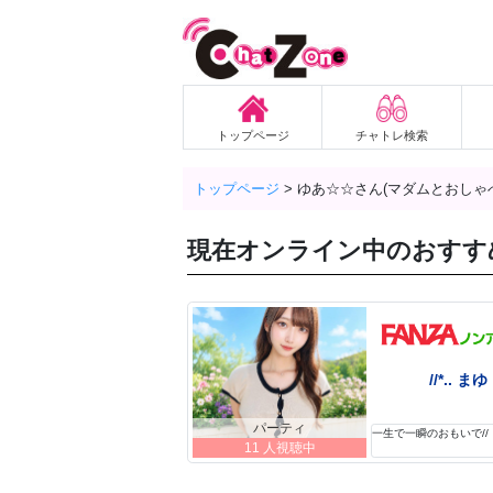
トップページ
チャトレ検索
トップページ
>
ゆあ☆☆さん(マダムとおしゃ
現在オンライン中のおすす
//*.. まゆ
パーティ
一生で一瞬のおもいで//
11 人視聴中