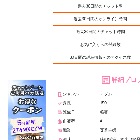
過去30日間のチャット率
過去30日間のオンライン時間
過去30日間のチャット時間
お気に入りへの登録数
30日間の詳細情報へのアクセス数
詳細プロ
ジャンル
: マダム
身長
: 150
誕生日
: 秘密
血液型
: A
職業
: 専業主婦
趣味
: 映画鑑賞、音楽（鑑