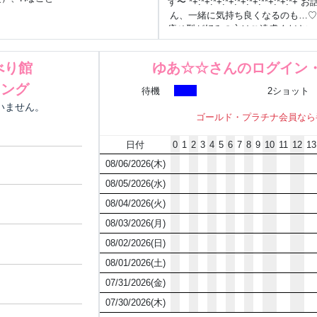
す〜 *+:*+:*+:*+:*+:*+:**+:*+:*+
ん、一緒に気持ち良くなるのも…♡l
痩せ型が好みの方はご遠慮ください
ことはお断りさせていただきます(•ө•) *+:*
ウインクしていただき、嬉
べり館
ゆあ☆☆さんのログイン
*+:*+:*+
キング
待機
2ショット
にいません。
ゴールド・プラチナ会員なら
日付
0
1
2
3
4
5
6
7
8
9
10
11
12
13
08/06/2026(木)
08/05/2026(水)
08/04/2026(火)
08/03/2026(月)
08/02/2026(日)
08/01/2026(土)
07/31/2026(金)
07/30/2026(木)