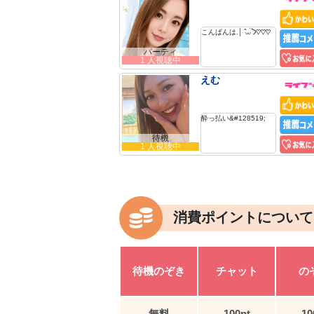
こんばんは.│ ̂⩊፟ ̂𐅀♡♡♡
パーティ
1 人視聴中
えむ
酔っ払い&#128519;
待機
1 人視聴中
消費ポイントについて
待機のぞき
チャット
の
無料
100pt
10