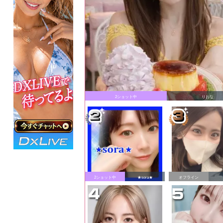
2ショット中
りおな
2ショット中
★sora★
オフライン