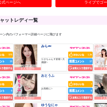
公式ページへ
ライブでゴー
ャットレディ一覧
ーン内のパフォーマー詳細ページに飛びます
みら🦈
575
1.2k
りさちゃん👙皆様✨大
15
17
感謝✨
パーティ
パ
5 人視聴中
2 
おとうふ
1
7
お気軽に✨
0
6
パーティ
パ
1 人視聴中
1 
ゆうなにゃ