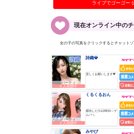
ライブでゴーゴー 
現在オンライン中のチ
女の子の写真をクリックするとチャットゾ
詩織💎
宜しくお願いします💗
パーティ
6 人視聴中
くるくるおん
寝坊した💦22時50～ゲ
ムパっ
パーティ
2 人視聴中
みやび