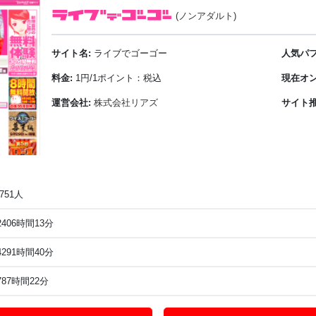
(ノンアダルト)
サイト名:
ライブでゴーゴー
人気パフ
料金:
1円/1ポイント：税込
現在オン
運営会社:
株式会社リアズ
サイト推
,751人
2406時間13分
4291時間40分
787時間22分