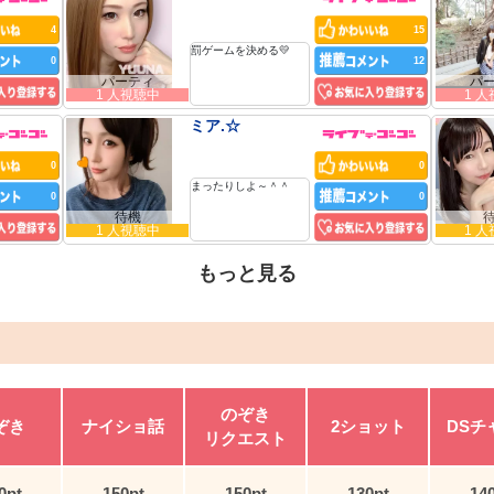
4
15
罰ゲームを決める💛
0
12
パーティ
パ
1 人視聴中
1 
ミア.☆
0
0
まったりしよ～＾＾
0
0
待機
1 人視聴中
1 
もっと見る
のぞき
ぞき
ナイショ話
2ショット
DSチ
リクエスト
0pt
150pt
150pt
130pt
14