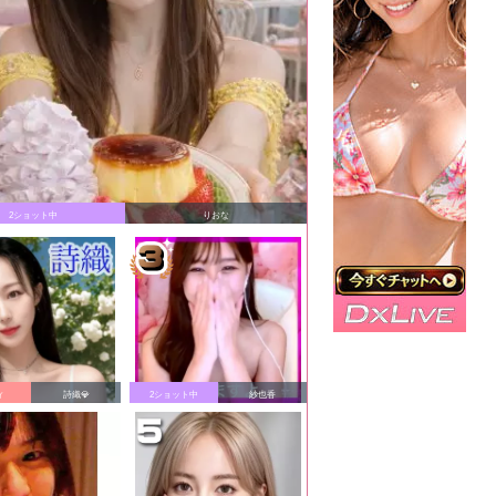
2ショット中
りおな
ィ
詩織💎
2ショット中
紗也香