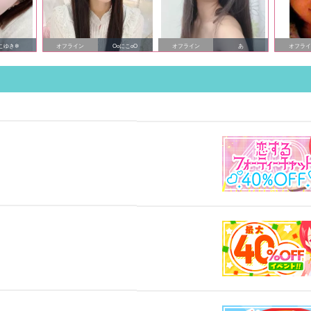
こゆき❄️
オフライン
OoにこoO
オフライン
あ
オフラ