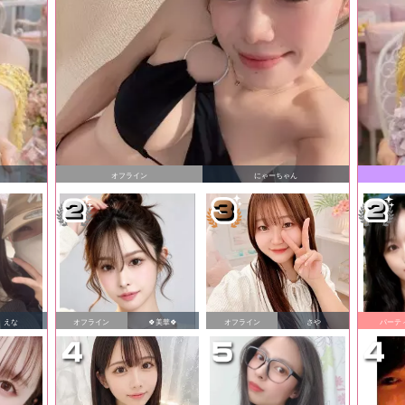
オフライン
にゃーちゃん
えな
オフライン
🍀美華🍀
オフライン
さや
パーテ