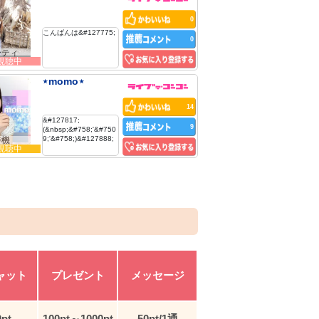
0
こんばんは&#127775;
0
ーティ
人視聴中
⋆momo⋆
14
&#127817;
9
(&nbsp;&#758;'&#750
9;'&#758;)&#127888;
待機
人視聴中
ャット
プレゼント
メッセージ
0pt
100pt～1000pt
50pt/1通