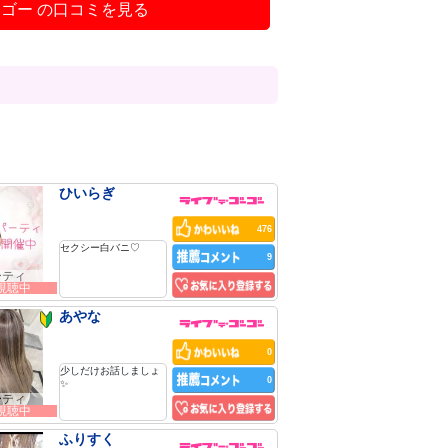
ゴー の口コミを見る
ひいらぎ
476
セクシー白バニ♡
9
ーティ
人視聴中
あやな
0
少しだけお話しましょ
0
✨
ーティ
人視聴中
ふりすく