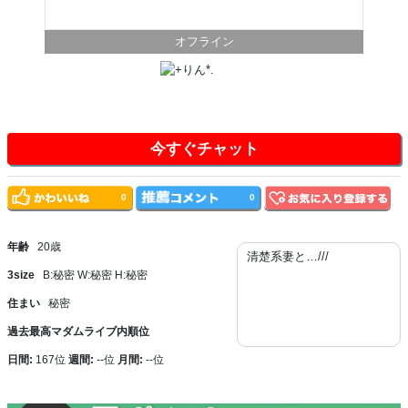
オフライン
今すぐチャット
0
0
年齢
20歳
清楚系妻と…///
3size
B:秘密 W:秘密 H:秘密
住まい
秘密
過去最高マダムライブ内順位
日間:
167位
週間:
--位
月間:
--位