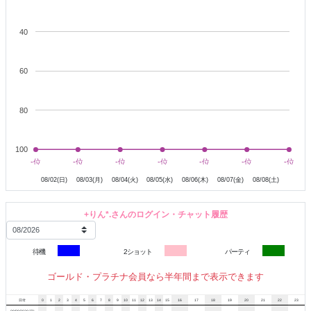
40
60
80
100
8月2日
8月3日
8月4日
8月5日
8月6日
8月7日
-位
-位
-位
-位
-位
-位
-位
-位
-位
-位
-位
-位
-位
-位
08/02(日)
08/03(月)
08/04(火)
08/05(水)
08/06(木)
08/07(金)
08/08(土)
+りん*.さんのログイン・チャット履歴
待機
2ショット
パーティ
ゴールド・プラチナ会員なら半年間まで表示できます
日付
0
1
2
3
4
5
6
7
8
9
10
11
12
13
14
15
16
17
18
19
20
21
22
23
08/09/2026(日)