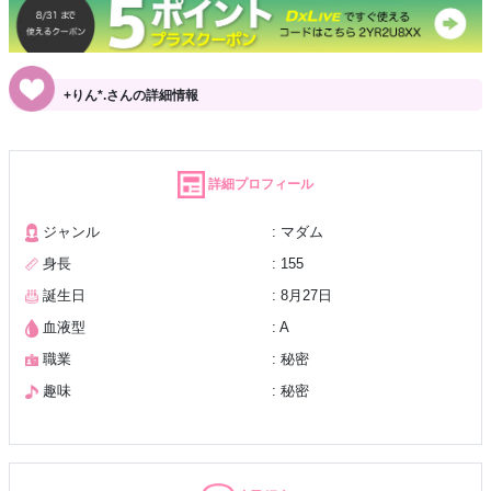
+りん*.さんの詳細情報
詳細プロフィール
ジャンル
: マダム
身長
: 155
誕生日
: 8月27日
血液型
: A
職業
: 秘密
趣味
: 秘密