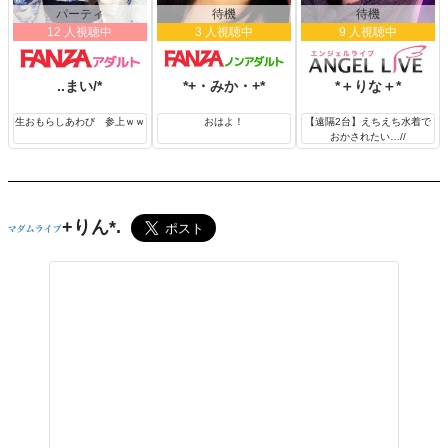
パーティ
待機
待機
12 人視聴中
3 人視聴中
9 人視聴中
..まい/*
*+・みか・+*
*＋りな＋*
生おもらしあわび 参上ｗｗ
おはよ！
【遠隔2台】えちえち水着で
おかされたい…//
+りん*.