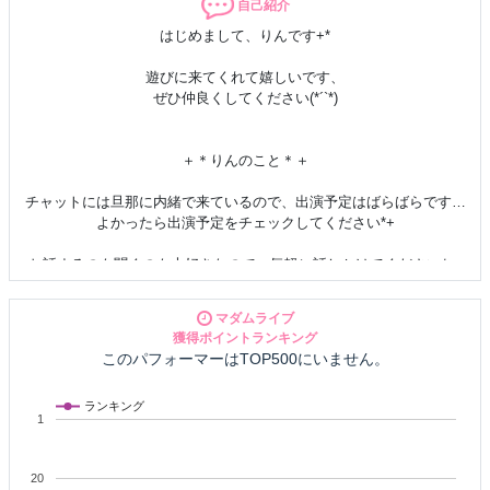
自己紹介
はじめまして、りんです+*
遊びに来てくれて嬉しいです、
ぜひ仲良くしてください(*´`*)
＋＊りんのこと＊＋
チャットには旦那に内緒で来ているので、出演予定はばらばらです…
よかったら出演予定をチェックしてください*+
お話するのも聞くのも大好きなので、気軽に話しかけてくださいね♪
〇〇なことは…
マダムライブ
２人きりの内緒にしたいです///
獲得ポイントランキング
このパフォーマーはTOP500にいません。
メールとても嬉しいです♪
返信が遅くなってしまうこともありますが
ランキング
心を込めて返信させていただきます(´；ω；`)！
1
紳士なみなさまと素敵な時間を過ごせることを楽しみにしています(*
´`*)
20