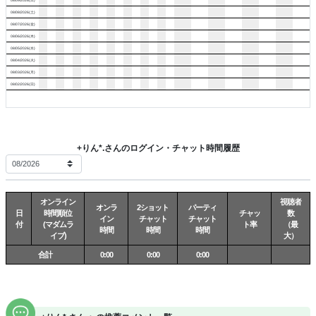
08/08/2026(土)
08/07/2026(金)
08/06/2026(木)
08/05/2026(水)
08/04/2026(火)
08/03/2026(月)
08/02/2026(日)
+りん*.さんのログイン・チャット時間履歴
オンライン
視聴者
オンラ
2ショット
パーティ
日
時間順位
チャッ
数
イン
チャット
チャット
付
(マダムラ
ト率
（最
時間
時間
時間
イブ)
大）
合計
0:00
0:00
0:00