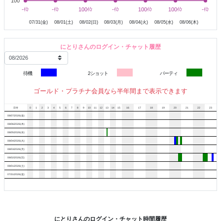
100
7月31日
8月1日
8月2日
8月3日
8月4日
8月5日
-位
-位
-位
-位
100位
100位
-位
-位
100位
100位
100位
100位
-位
-位
07/31(金)
08/01(土)
08/02(日)
08/03(月)
08/04(火)
08/05(水)
08/06(木)
にとりさんのログイン・チャット履歴
待機
2ショット
パーティ
ゴールド・プラチナ会員なら半年間まで表示できます
日付
0
1
2
3
4
5
6
7
8
9
10
11
12
13
14
15
16
17
18
19
20
21
22
23
08/07/2026(金)
08/06/2026(木)
08/05/2026(水)
08/04/2026(火)
08/03/2026(月)
08/02/2026(日)
08/01/2026(土)
07/31/2026(金)
にとりさんのログイン・チャット時間履歴