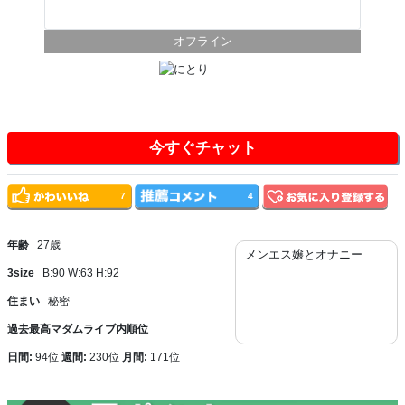
オフライン
今すぐチャット
7
4
年齢
27歳
メンエス嬢とオナニー
3size
B:90 W:63 H:92
住まい
秘密
過去最高マダムライブ内順位
日間:
94位
週間:
230位
月間:
171位