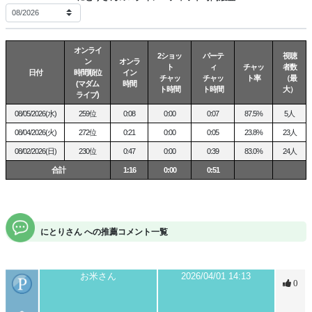
オンライ
2ショッ
パーテ
視聴
ン
オンラ
ト
ィ
チャッ
者数
日付
時間順位
イン
チャッ
チャッ
ト率
（最
(マダム
時間
ト時間
ト時間
大）
ライブ)
08/05/2026(水)
259位
0:08
0:00
0:07
87.5%
5人
08/04/2026(火)
272位
0:21
0:00
0:05
23.8%
23人
08/02/2026(日)
230位
0:47
0:00
0:39
83.0%
24人
合計
1:16
0:00
0:51
にとりさん への推薦コメント一覧
お米さん
2026/04/01 14:13
0