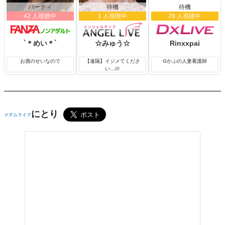
パーティ
待機
待機
42 人視聴中
1 人視聴中
28 人視聴中
`＊めい＊`
☆みゅう☆
Rinxxpai
お酒のせいなので
【遠隔】イジメてくださ
Gかぷの人妻看護師
い…///
にとり