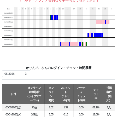
ゴールド・プラチナ会員なら半年間まで表示できます
インすることがメインなので見かけたらぜひ
日付
0
1
2
3
4
5
6
7
8
9
10
11
12
13
14
15
16
17
18
19
20
21
22
23
08/09/2026(日)
08/08/2026(土)
08/07/2026(金)
＊服装、コスプレ類、アクセサリー、髪型 リクエストくれたら喜びま
08/06/2026(木)
す
08/05/2026(水)
08/04/2026(火)
＊待ち合わせのお約束はメッセージまで
08/03/2026(月)
08/02/2026(日)
お気に入り登録してくれたらとーってもうれしいです
かりん♪*。さんのログイン・チャット時間履歴
｡*⑅୨୧┈┈┈┈すきなこと┈┈┈┈┈୨୧⑅*｡
・音楽聞くこと
オンライン
オン
2ショッ
パーテ
視聴
・YouTube見ること
チャ
時間順位
ライ
ト
ィ
者数
日付
ット
(ライブでゴ
ン
チャッ
チャッ
（最
・アニメやドラマみること
率
ーゴー)
時間
ト時間
ト時間
大）
08/07/2026(金)
90位
2:02
1:39
0:00
81.1%
1人
・お布団でゴロゴロすること
08/04/2026(火)
209位
2:05
0:15
0:00
12.0%
1人