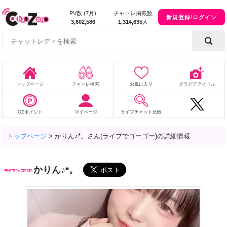
PV数 (7月)
チャトレ掲載数
新規登録/ログイン
3,602,586
1,314,635
人
トップページ
チャトレ検索
お気に入り
グラビアアイドル
CZポイント
マイページ
ライブチャット比較
トップページ
>
かりん♪*。さん(ライブでゴーゴー)の詳細情報
かりん♪*。