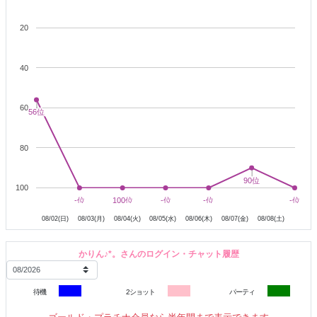
20
✎＿＿＿＿＿＿イン 予定＿＿＿＿＿＿＿＿
40
○8/7（金） 20:30~23:00
60
56位
56位
○8/8（土）10:00~15:30
80
○8/10(月) 13:30~15:30
○8/20(木) 19:00~22:00
90位
90位
100
8月2日
8月3日
8月4日
8月5日
8月6日
8月7日
-位
-位
100位
100位
-位
-位
-位
-位
-位
-位
○8/21（金） 19:00~22:00
08/02(日)
08/03(月)
08/04(火)
08/05(水)
08/06(木)
08/07(金)
08/08(土)
○8/22（土）21:00~
かりん♪*。さんのログイン・チャット履歴
平日は 夜の時間
待機
2ショット
パーティ
土日は お昼の時間