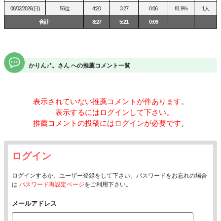
08/02/2026(日)
56位
4:20
3:27
0:06
81.9%
1人
合計
8:27
5:21
0:06
お話するのもお話聞くのもだーいすきなタイプなので仲良くしてほし
いな(*^-^*)
みんなの内緒ごとかりんに教えて？(*ﾉωﾉ)
かりん♪*。さん への推薦コメント一覧
よろしくお願いします
表示されていない推薦コメントが
件あります。
表示するにはログインして下さい。
推薦コメントの投稿にはログインが必要です。
ログイン
ログインするか、ユーザー登録をして下さい。パスワードをお忘れの場合
は
パスワード再設定ページ
をご利用下さい。
メールアドレス