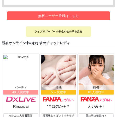
無料ユーザー登録はこちら
ライブでゴーゴー の料金や女の子を見る
現在オンライン中のおすすめチャットレディ
パーティ
待機
待機
43 人視聴中
5 人視聴中
10 人視聴中
Rinxxpai
*＊ほのか＋＊
えいみ＋♪
Gかぷの人妻看護師
漫画級おっぱい｜オナサポ
見た事は秘密ね？