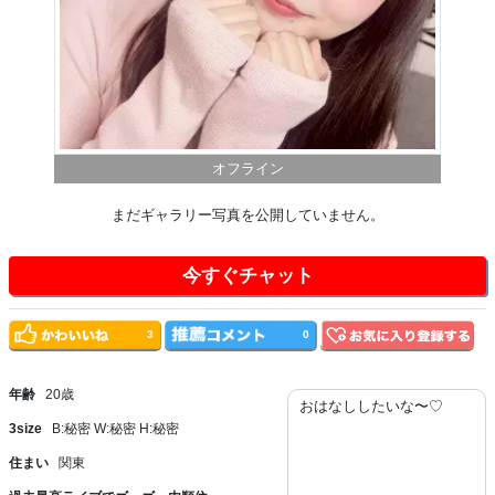
オフライン
まだギャラリー写真を公開していません。
今すぐチャット
3
0
年齢
20歳
おはなししたいな〜♡
3size
B:秘密 W:秘密 H:秘密
住まい
関東