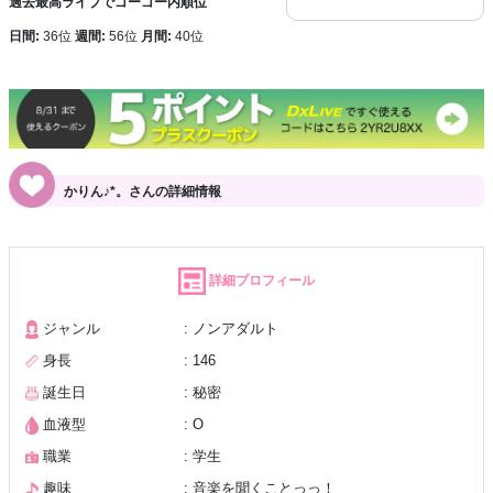
過去最高ライブでゴーゴー内順位
日間:
36位
週間:
56位
月間:
40位
かりん♪*。さんの詳細情報
詳細プロフィール
ジャンル
: ノンアダルト
身長
: 146
誕生日
: 秘密
血液型
: O
職業
: 学生
趣味
: 音楽を聞くことっっ！