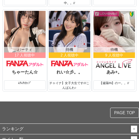
中。。//
パーティ
待機
待機
17 人視聴中
2 人視聴中
9 人視聴中
ちゃーたん☆
れい☆彡。。
あみ+。
ﾑﾁﾑﾁIｶｯﾌﾟ
チャイナ】女子大生です///こ
【遠隔IN】のー。。//
んばんわ♪
PAGE TOP
ランキング