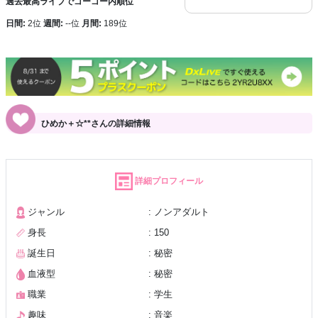
過去最高ライブでゴーゴー内順位
日間:
2位
週間:
--位
月間:
189位
ひめか＋☆**さんの詳細情報
詳細プロフィール
ジャンル
: ノンアダルト
身長
: 150
誕生日
: 秘密
血液型
: 秘密
職業
: 学生
趣味
: 音楽