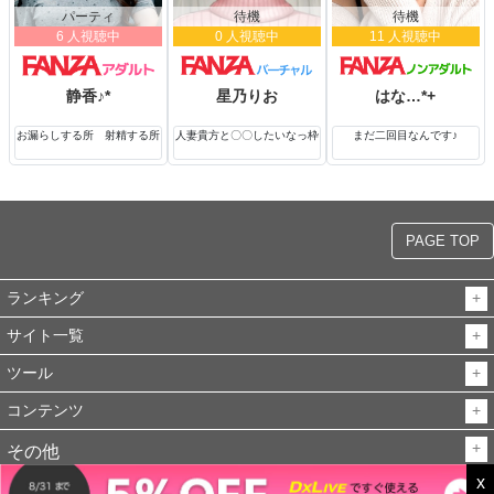
パーティ
待機
待機
6 人視聴中
0 人視聴中
11 人視聴中
静香♪*
星乃りお
はな…*+
お漏らしする所 射精する所
人妻貴方と〇〇したいなっ枠
まだ二回目なんです♪
PAGE TOP
ランキング
サイト一覧
ツール
コンテンツ
その他
x