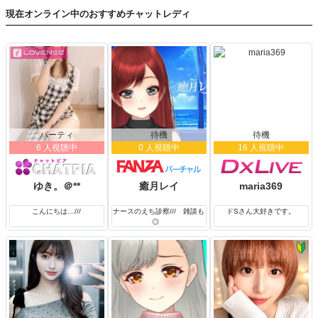
現在オンライン中のおすすめチャットレディ
パーティ
待機
待機
6 人視聴中
0 人視聴中
16 人視聴中
ゆき。＠**
癒月レイ
maria369
こんにちは…///
ナースのえち診察/// 雑談も
ドSさん大好きです。
◎