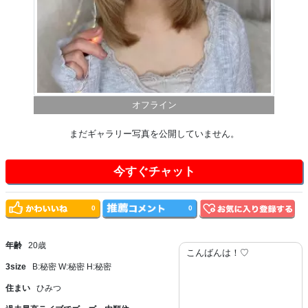
オフライン
まだギャラリー写真を公開していません。
今すぐチャット
0
0
年齢
20歳
こんばんは！♡
3size
B:秘密 W:秘密 H:秘密
住まい
ひみつ