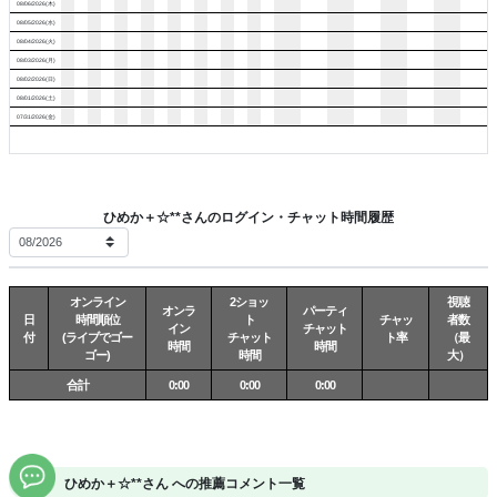
08/06/2026(木)
08/05/2026(水)
08/04/2026(火)
08/03/2026(月)
08/02/2026(日)
08/01/2026(土)
07/31/2026(金)
ひめか＋☆**さんのログイン・チャット時間履歴
オンライン
2ショッ
視聴
オンラ
パーティ
日
時間順位
ト
チャッ
者数
イン
チャット
付
(ライブでゴー
チャット
ト率
（最
時間
時間
ゴー)
時間
大）
合計
0:00
0:00
0:00
ひめか＋☆**さん への推薦コメント一覧