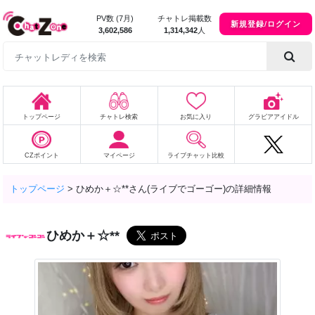
PV数 (7月)
チャトレ掲載数
新規登録/ログイン
3,602,586
1,314,342
人
トップページ
チャトレ検索
お気に入り
グラビアアイドル
CZポイント
マイページ
ライブチャット比較
トップページ
>
ひめか＋☆**さん(ライブでゴーゴー)の詳細情報
ひめか＋☆**