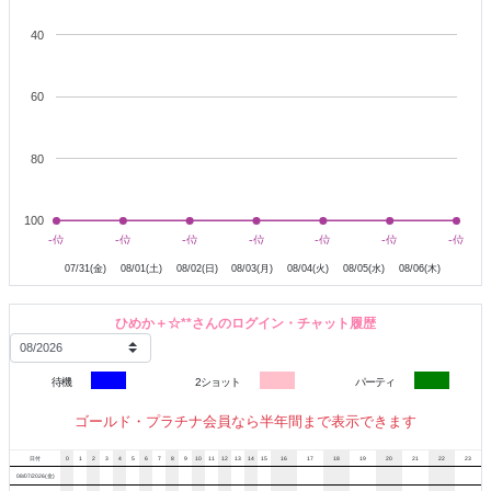
40
60
80
100
8月1日
8月2日
8月3日
8月4日
8月5日
8月6日
-位
-位
-位
-位
-位
-位
-位
-位
-位
-位
-位
-位
-位
-位
07/31(金)
08/01(土)
08/02(日)
08/03(月)
08/04(火)
08/05(水)
08/06(木)
ひめか＋☆**さんのログイン・チャット履歴
待機
2ショット
パーティ
ゴールド・プラチナ会員なら半年間まで表示できます
日付
0
1
2
3
4
5
6
7
8
9
10
11
12
13
14
15
16
17
18
19
20
21
22
23
08/07/2026(金)