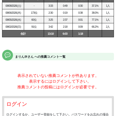
08/08/2026(土)
-
3:33
0:49
0:30
37.1%
1人
08/06/2026(木)
173位
2:30
0:19
0:38
38.0%
1人
08/05/2026(水)
60位
3:25
2:37
0:01
77.1%
1人
08/02/2026(日)
91位
3:42
2:18
0:09
66.2%
2人
合計
13:10
6:03
1:18
まりん🍺さん への推薦コメント一覧
表示されていない推薦コメントが
件あります。
表示するにはログインして下さい。
推薦コメントの投稿にはログインが必要です。
ログイン
ログインするか、ユーザー登録をして下さい。パスワードをお忘れの場合