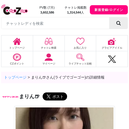
PV数 (7月)
チャトレ掲載数
新規登録/ログイン
3,602,586
1,314,544
人
トップページ
チャトレ検索
お気に入り
グラビアアイドル
CZポイント
マイページ
ライブチャット比較
トップページ
>
まりん🍺さん(ライブでゴーゴー)の詳細情報
まりん🍺