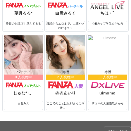
望月るる*
白雪みるく
ちほ・ﾟ
昨日のお詫び！見えてるる
雑談からエロまで。…癒やさ
☆Eカップ学生☆(*ﾉωﾉ)
れにきて？
パーティ
待機
待機
9 人視聴中
2 人視聴中
11 人視聴中
じゅな*+。
@@あいり
uimomo
まるみえ
ここでのことは旦那さんに内
ザコマの大量潮吹きから
緒に、、