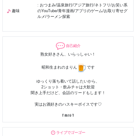
: おつまみ/温泉旅行/アジア旅行/ネトフリ/お笑い系
趣味
のYouTube/青年漫画/アプリのゲーム/お取り寄せグ
ルメ/ラーメン探索
自己紹介
熟女好きさん、いらっしゃい！
昭和生まれのまりん
です
ゆっくり落ち着いて話したいから、
2ショット・飲みチャは大歓迎
聞き上手だけど、会話のリードもします！
実はお酒好きのハスキーボイスです♡
【趣味】
料理が好きなのでお弁当作って
インスタにアップしてますー
ライブでゴーゴー
温泉旅行は年2回は必ず行く派