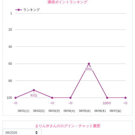
獲得ポイントランキング
最近は海沿いでグランピングしました！
ランキング
1
お笑いも好きなので
おすすめの芸人さん教えてください！
20
恋愛は…
最近彼氏とお別れしました
40
夜は話相手がいなくて寂しいです＞＜
ーーーーーーーーーーーーーー
60
60位
60位
【スケジュール】
土日：13時〜17時ぐらい
80
平日：20時半〜24時ぐらい
8/8（土）13時〜17時ぐらい
91位
91位
100
8/9（日）13時〜17時ぐらい
8月2日
8月3日
8月4日
8月5日
8月6日
8月7日
-位
-位
-位
-位
-位
-位
100位
100位
-位
-位
8/11（火）13時〜17時ぐらい
08/01(土)
08/02(日)
8/13（木）13時〜17時ぐらい
08/03(月)
08/04(火)
08/05(水)
08/06(木)
08/07(金)
予約や待ち合わせもお待ちしてます♡
まりん🍺さんのログイン・チャット履歴
チャットリクエストはタイミングがあえば～