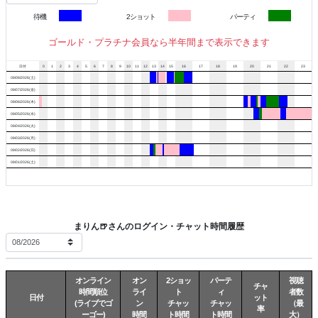
【プレゼント】
待機
2ショット
パーティ
コスプレ写真4種類
（水着/チャイナ/パジャマ/セーラー服）
ゴールド・プラチナ会員なら半年間まで表示できます
お好きなものをプレゼント
日付
0
1
2
3
4
5
6
7
8
9
10
11
12
13
14
15
16
17
18
19
20
21
22
23
ーーーーーーーーーーーーーー
08/08/2026(土)
08/07/2026(金)
08/06/2026(木)
もし分からない事があれば
08/05/2026(水)
メッセージでお答えします！
08/04/2026(火)
メッセージくれた全員にお返事してます♡
08/03/2026(月)
08/02/2026(日)
お仕事で疲れた日は
08/01/2026(土)
まりん
に癒されてくださいね♬
まりん🍺さんのログイン・チャット時間履歴
オンライン
オン
2ショッ
パーテ
視聴
チャ
時間順位
ライ
ト
ィ
者数
日付
ット
(ライブでゴ
ン
チャッ
チャッ
（最
率
ーゴー)
時間
ト時間
ト時間
大）