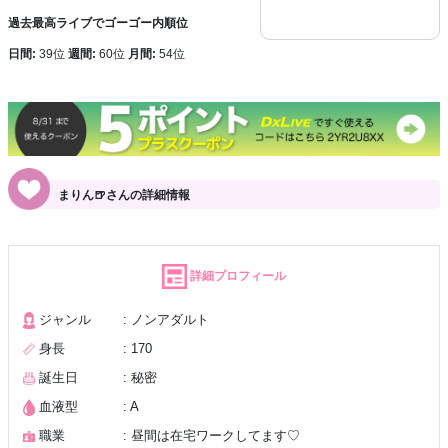
過去最高ライブでゴーゴー内順位
日間:
39位
週間:
60位
月間:
54位
まりん🍺さんの詳細情報
詳細プロフィール
ジャンル
: ノンアダルト
身長
: 170
誕生日
: 秘密
血液型
: A
職業
: 昼間は在宅ワークしてます♡