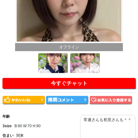
オフライン
今すぐチャット
3
0
年齢
常連さんも初見さんも＾＾
3size
B:80 W:70 H:90
住まい
関東