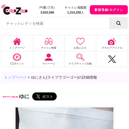
PV数 (7月)
チャトレ掲載数
新規登録/ログイン
3,602,586
1,314,258
人
トップページ
チャトレ検索
お気に入り
グラビアアイドル
CZポイント
マイページ
ライブチャット比較
トップページ
>
ゆにさん(ライブでゴーゴー)の詳細情報
ゆに