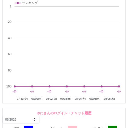
釣り┊︎旅行︎┊︎動物︎┊︎声優︎┊︎かわいい女の子︎┊︎アニメ︎┊︎水族館︎┊︎食べる
ランキング
こと︎┊︎ねこ
1
︎🤍活動スタイル︎🤍
20
‪𓏸 夜が多いかも？ 18時〜21時
‪𓏸 どんな方でも大歓迎です
‪𓏸 ツーショットだけ！
40
‪𓏸 美味しいご飯屋さん教えてください！
‪𓏸 おすすめ旅行スポットも知りたいです！
┈┈┈┈┈┈┈┈┈┈
60
ここまで読んでくださりありがとうございます
80
100
7月31日
8月1日
8月2日
8月3日
8月4日
8月5日
-位
-位
-位
-位
-位
-位
-位
-位
-位
-位
-位
-位
-位
-位
07/31(金)
08/01(土)
08/02(日)
08/03(月)
08/04(火)
08/05(水)
08/06(木)
ゆにさんのログイン・チャット履歴