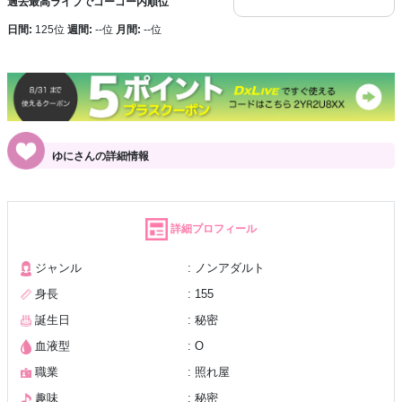
過去最高ライブでゴーゴー内順位
日間:
125位
週間:
--位
月間:
--位
ゆにさんの詳細情報
詳細プロフィール
ジャンル
: ノンアダルト
身長
: 155
誕生日
: 秘密
血液型
: O
職業
: 照れ屋
趣味
: 秘密