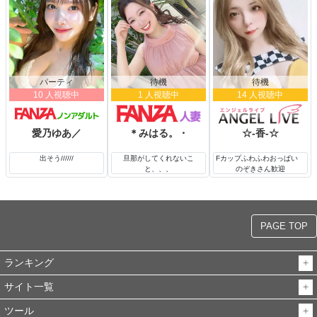
パーティ
待機
待機
10 人視聴中
1 人視聴中
14 人視聴中
愛乃ゆあ／
＊みはる。・
☆-香-☆
出そう//////
旦那がしてくれないこ
Fカップふわふわおっぱい
と、、、
のぞきさん歓迎
PAGE TOP
ランキング
サイト一覧
ツール