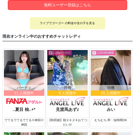
無料ユーザー登録はこちら
ライブでゴーゴー の料金や女の子を見る
現在オンライン中のおすすめチャットレディ
パーティ
待機
待機
11 人視聴中
9 人視聴中
16 人視聴中
..夏目 柚..+*
見渡馬あず♯
みい
でてるでてるでてる※神回※
【秋田娘】朝ヌキヌキおてつ
むちむち 即・短時間OK
神回
だい///