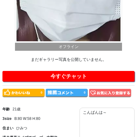
オフライン
まだギャラリー写真を公開していません。
今すぐチャット
0
0
年齢
21歳
こんばんは～
3size
B:80 W:58 H:80
住まい
ひみつ