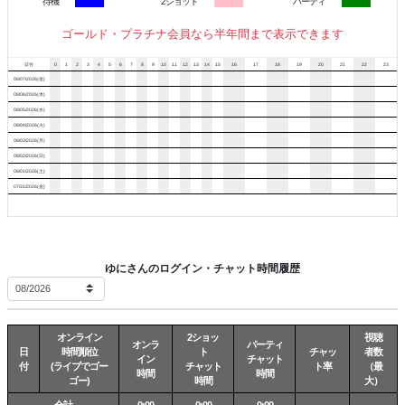
待機
2ショット
パーティ
ゴールド・プラチナ会員なら半年間まで表示できます
日付
0
1
2
3
4
5
6
7
8
9
10
11
12
13
14
15
16
17
18
19
20
21
22
23
08/07/2026(金)
08/06/2026(木)
08/05/2026(水)
08/04/2026(火)
08/03/2026(月)
08/02/2026(日)
08/01/2026(土)
07/31/2026(金)
ゆにさんのログイン・チャット時間履歴
オンライン
2ショッ
視聴
オンラ
パーティ
日
時間順位
ト
チャッ
者数
イン
チャット
付
(ライブでゴー
チャット
ト率
（最
時間
時間
ゴー)
時間
大）
合計
0:00
0:00
0:00