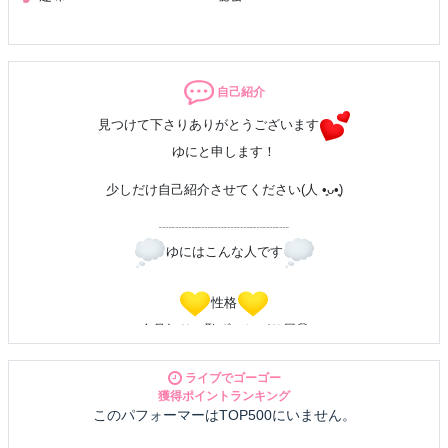
自己紹介
見つけて下さりありがとうございます
ゆにと申します！
少しだけ自己紹介させてください(人 •͈ᴗ•͈)
┈┈┈┈┈┈┈┈┈┈
ゆにはこんな人です
性格
人見知りで恥ずかしがり屋🫣
（人見知り克服したくて始めました
）
ライブでゴーゴー
話すより聞く方が好き
獲得ポイントランキング
このパフォーマーはTOP500にいません。
好き