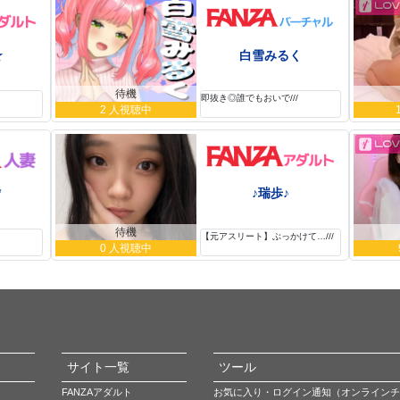
☆
白雪みるく
待機
即抜き◎誰でもおいで///
2 人視聴中
*
♪瑞歩♪
待機
【元アスリート】ぶっかけて…///
0 人視聴中
サイト一覧
ツール
FANZAアダルト
お気に入り・ログイン通知（オンラインチ