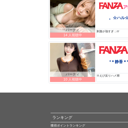
。☆ハル
パーティ
刺激が強すぎ；///
14 人視聴中
*＊静香＊
パーティ
※えび反りハメ潮
10 人視聴中
ランキング
獲得ポイントランキング