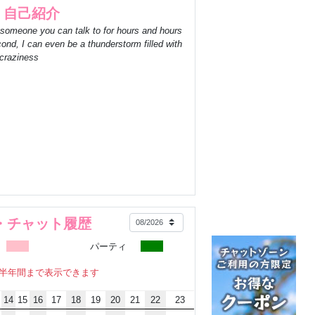
自己紹介
someone you can talk to for hours and hours
cond, I can even be a thunderstorm filled with
craziness
ン・チャット履歴
パーティ
半年間まで表示できます
14
15
16
17
18
19
20
21
22
23