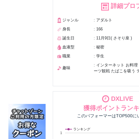
詳細プロ
ジャンル
: アダルト
身長
: 166
誕生日
: 11月9日( さそり座 )
血液型
: 秘密
職業
: 学生
: インターネット お料理
趣味
ーツ観戦 たばこを吸う 
DXLIVE
獲得ポイントラン
このパフォーマーはTOP500
ランキング
1