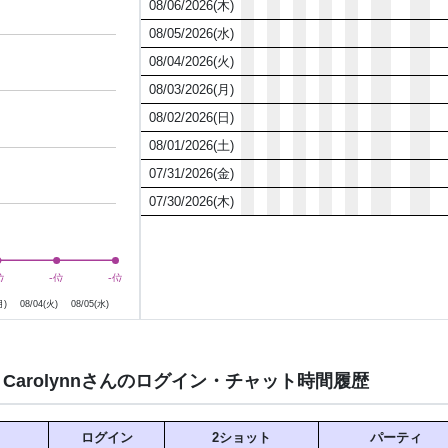
08/06/2026(木)
08/05/2026(水)
08/04/2026(火)
08/03/2026(月)
08/02/2026(日)
08/01/2026(土)
07/31/2026(金)
07/30/2026(木)
3日
8月4日
位
位
-位
-位
-位
-位
月)
08/04(火)
08/05(水)
Carolynnさんのログイン・チャット時間履歴
ログイン
2ショット
パーティ