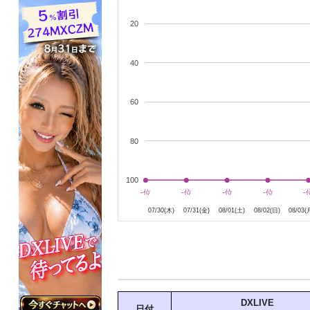
20
40
60
80
100
7月30日
7月31日
8月1日
8月2日
8月
-位
-位
-位
-位
-位
-位
-位
-位
-
-
07/30(木)
07/31(金)
08/01(土)
08/02(日)
08/03(
DXLIVE
日付