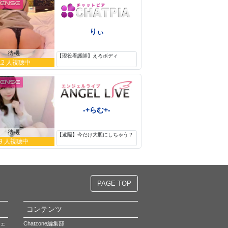
りぃ
待機
【現役看護師】えろボディ
12 人視聴中
-+らむ+-
待機
【遠隔】今だけ大胆にしちゃう？
9 人視聴中
PAGE TOP
コンテンツ
ェ
Chatzone編集部