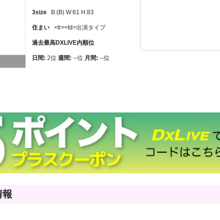
3size
B:(B) W:61 H:83
住まい
<tr><td>出演タイプ
過去最高DXLIVE内順位
日間:
2位
週間:
--位
月間:
--位
情報