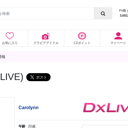
PV数 
3,602
お気に入り
グラビアアイドル
CZポイント
マイページ
細情報
IVE)
Carolynn
年齢
20歳