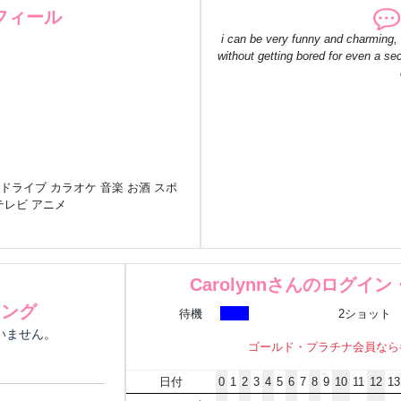
フィール
i can be very funny and charming, 
without getting bored for even a se
 ドライブ カラオケ 音楽 お酒 スポ
テレビ アニメ
Carolynnさんのログイ
キング
待機
2ショット
にいません。
ゴールド・プラチナ会員なら
日付
0
1
2
3
4
5
6
7
8
9
10
11
12
13