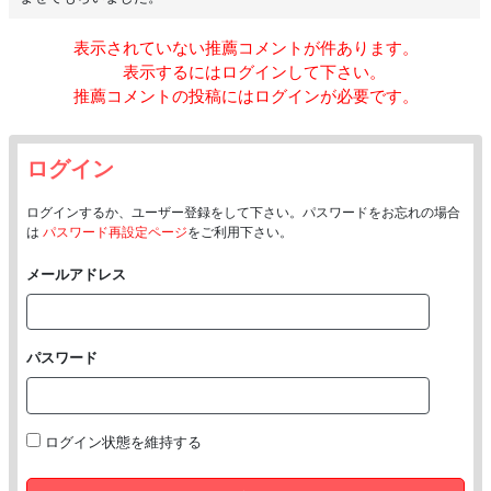
気づくと、そのまま
引き込まれてしまうこともあります♡
表示されていない推薦コメントが
件あります。
ふたりだけの時間は、
表示するにはログインして下さい。
周りを気にせずホッとできる空間です(ᴗ͈ˬᴗ͈)
推薦コメントの投稿にはログインが必要です。
ちょっと秘密っぽい会話をしたり、
優しくリードされながら、
ログイン
自然に笑い合える関係の中で、
気づけば
安心できる
存在になれたら嬉しいです♡
ログインするか、ユーザー登録をして下さい。パスワードをお忘れの場合
みんなと過ごす時間では見せない、
は
パスワード再設定ページ
をご利用下さい。
素の私に近い一面も、気を抜いた
ふとした瞬間に出てしまうことがあります♡
メールアドレス
これからも、そんな時間を
大切に育てていきたいです♡
パスワード
✧ ˖ ───────── ✧ ˖ ───────── ✧ ˖
私の癒し・整え・楽しむ時間
ログイン状態を維持する
森林浴と非日常のひととき