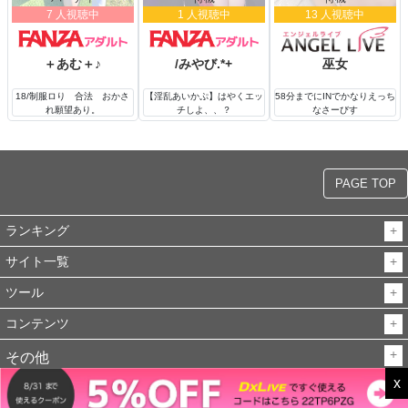
7 人視聴中
1 人視聴中
13 人視聴中
お気に入り登録・推薦文・メール…
その一つひとつが、気づけば心に残っていて、
何度も読み返してしまいます。
＋あむ＋♪
/みやび.*+
巫女
嬉しい時は
18/制服ロり 合法 おかさ
【淫乱あいかぷ】はやくエッ
58分までにINでかなりえっち
（・∀・）ﾆﾔﾆﾔ♡
れ願望あり。
チしよ、、？
なさーびす
寂しい時は
(´；ω；｀)ﾌﾞﾜｯ♡
PAGE TOP
そんなふうに気持ちが動くのも、
皆さまとのやり取りがあるからこそです。
ランキング
「また頑張ろう」
と思える大切な支えになっています♡
サイト一覧
ツール
無理に盛り上げるより、
ゆっくり惹かれ合う時間のほうが
コンテンツ
心地いいかもしれません…( ᴗ͈ˬᴗ͈ )♡
その他
ふとした時に
思い出してしまうような、
x
©2011～2026 チャットゾーン
HOME
そんな存在になれたら嬉しいです。