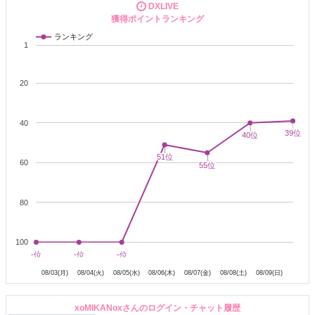
✧ ˖ ───────── ✧ ˖ ───────── ✧ ˖
DXLIVE
獲得ポイントランキング
♡８月写真イベント参加中です
ランキング
1
♡リモチャ追加しました
・
電マさん・乳首ダイソン
20
✧ ˖ ───────── ✧ ˖ ───────── ✧ ˖
IN予定
40
39位
39位
40位
40位
※都合により変更あり
51位
51位
60
（木）～（土）夜
55位
55位
（日）
不定期／お昼にいることもあります
80
リモチャ番号
①ナスD
②ラブキャン
③電マさん
100
※乳首ダイソン・ミニローター(付け替え可)
8月4日
8月5日
8月6日
8月7日
8月8日
8月9日
-位
-位
-位
-位
-位
-位
08/03(月)
08/04(火)
08/05(水)
08/06(木)
08/07(金)
08/08(土)
08/09(日)
ラブンス
・ラッシュ ミニ
・ミニSEXマシーン（密会時）
xoMIKANoxさんのログイン・チャット履歴