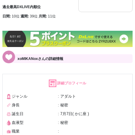
過去最高DXLIVE内順位
日間:
10位
週間:
39位
月間:
11位
xoMIKANoxさんの詳細情報
詳細プロフィール
ジャンル
: アダルト
身長
: 秘密
誕生日
: 7月7日( かに座 )
血液型
: 秘密
職業
: