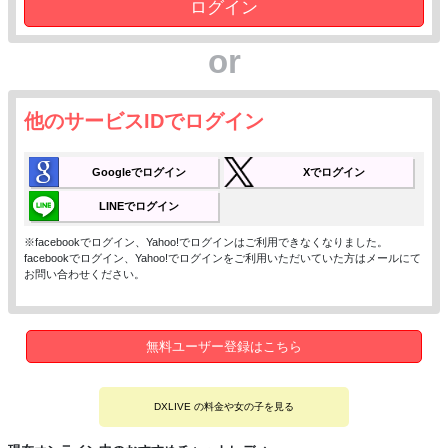
木漏れ日が差す自然の中で、
ログイン
滝や川の流れる音に耳を傾けていると、
心がすーっと浄化されていくような
or
感覚になります。
桜や藤のライトアップ、
イルミネーションの幻想的な景色は、
他のサービスIDでログイン
まるで別世界に来たようで、
昼間とは違う美しさに
思わず見とれてしまいます。
Googleでログイン
Xでログイン
LINEでログイン
どちらも気分転換になって、
心がゆるむ時間です♡
※facebookでログイン、Yahoo!でログインはご利用できなくなりました。
facebookでログイン、Yahoo!でログインをご利用いただいていた方はメールにて
愛犬との時間
お問い合わせください。
甘えん坊で、いつもぴったり
くっついてきます♡
とっても賢くて、表情を見ていると
何を考えているのか
無料ユーザー登録はこちら
伝わってくるような子です。
毎日たくさん癒やしてもらっています♪
DXLIVE の料金や女の子を見る
実は私も仲良くなるとこんな感じかも…？
安心できる人には懐きます♡