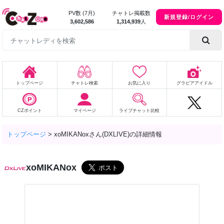
PV数 (7月)
チャトレ掲載数
新規登録/ログイン
3,602,586
1,314,939
人
トップページ
チャトレ検索
お気に入り
グラビアアイドル
CZポイント
マイページ
ライブチャット比較
トップページ
>
xoMIKANoxさん(DXLIVE)の詳細情報
xoMIKANox