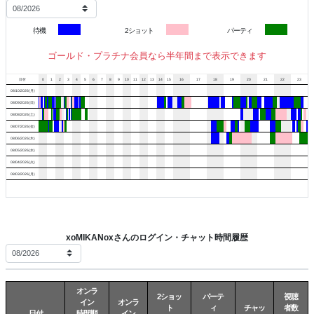
✧ ˖ ───────── ✧ ˖ ───────── ✧ ˖
待機
2ショット
パーティ
恥ずかしがりやで、
ゴールド・プラチナ会員なら半年間まで表示できます
最初は少し緊張しています(〃艸〃)
日付
0
1
2
3
4
5
6
7
8
9
10
11
12
13
14
15
16
17
18
19
20
21
22
23
結婚して26年、夫とは18歳差です。
08/10/2026(月)
08/09/2026(日)
「年齢とともに落ち着くものじゃないの？」
08/08/2026(土)
なんて言われることもありますが、
08/07/2026(金)
私はまだまだそうでもないみたいです(〃艸〃)
08/06/2026(木)
08/05/2026(水)
これまでしっかりめのお仕事を
08/04/2026(火)
08/03/2026(月)
していたこともあって、話しかけにくい印象を
持たれることもあります(*´艸`)
今は自分の時間が増えて、
以前よりもゆっくり過ごしています⋆ :･ﾟ
xoMIKANoxさんのログイン・チャット時間履歴
実は笑い上戸で、私をよく知っている方からは
「意外と天然」
「結構抜けてるよね（笑）」
オンラ
「話してみるとイメージと違う」
2ショッ
パーテ
視聴
イン
オンラ
ト
ィ
チャッ
者数
と言われることがよくあります(*´艸`)
日付
時間順
イン