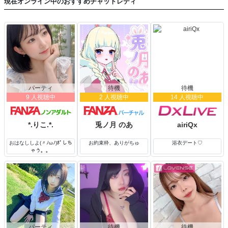
現在オンライン中のおすすめチャットレディ
サウナ・温泉
最近サウナにハマっています(ꈍᴗꈍ)
特に塩サウナがお気に入り♪
お肌がすべすべになるのが嬉しくて、
つい長居してしまいます（笑）
汗をかいたあとの外気浴で、ぼーっと
過ごす時間がとても心地よいひとときです。
パーティ
待機
待機
9 人視聴中
2 人視聴中
14 人視聴中
身体をリセットする
大切な時間になっています♪
*.りこ.*.
兎ノ月 のあ
airiQx
料理
冷蔵庫にあるもので考える献立は、
おはなししよ(〃ﾉωﾉ)ﾎﾟしち
お約束枠、ありがちゅ
浴衣デート♡
ちょっとしたパズルみたい♪
ゃう。。
言葉に出さなくても、美味しそうに
パクパク食べてくれる顔を見るのが
楽しみのひとつです(´︶`)♡
✧ ˖ ───────── ✧ ˖ ───────── ✧ ˖
最後までご覧いただきありがとうございます。
パーティ
待機
待機