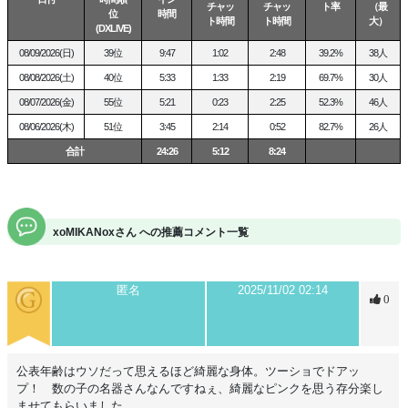
チャッ
チャッ
ト率
（最
位
時間
ト時間
ト時間
大）
(DXLIVE)
見た目とのギャップも、楽しんでください♡
08/09/2026(日)
39位
9:47
1:02
2:48
39.2%
38人
✧ ˖ ───────── ✧ ˖ ───────── ✧ ˖
08/08/2026(土)
40位
5:33
1:33
2:19
69.7%
30人
秘密のメッセージ、届いた瞬間
08/07/2026(金)
55位
5:21
0:23
2:25
52.3%
46人
Σ(〃▽〃)ドキッ♡
としてしまいます。
08/06/2026(木)
51位
3:45
2:14
0:52
82.7%
26人
パソコンがあまり得意ではないため、
合計
24:26
5:12
8:24
お返事できない時もあるかもしれません。
温かく見守っていただけると嬉しいです♡
皆さまの少し深いお話や、
xoMIKANoxさん への推薦コメント一覧
ドキドキしてしまうような
好みなんかも知りたいです(*´艸`)
ここだけの内緒で、
匿名
2025/11/02 02:14
0
少しずつ教えてください♡
ビデオ通話は声を聞くだけで、
すぐそばにいるような感覚になり、
公表年齢はウソだって思えるほど綺麗な身体。ツーショでドアッ
自然と気持ちが高まってしまいます///
プ！ 数の子の名器さんなんですねぇ、綺麗なピンクを思う存分楽し
ませてもらいました。