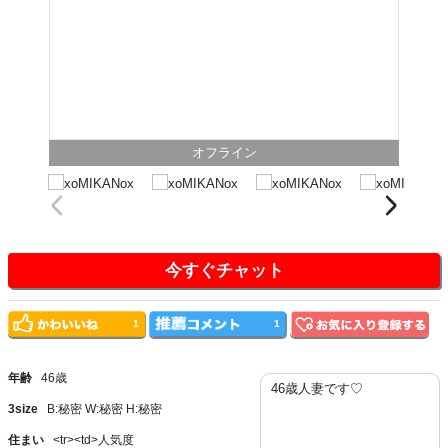
オフライン
今すぐチャット
1
1
年齢
46歳
46歳人妻です♡
3size
B:秘密 W:秘密 H:秘密
住まい
<tr><td>人気度