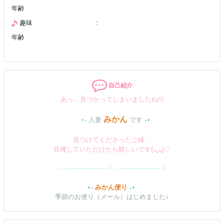
年齢
趣味
:
年齢
自己紹介
あっ…見つかってしまいましたね///
みかん
⋆˖
人妻
です
˖⋆
見つけてくださったご縁、
収穫していただけたら嬉しいです(ᴗ͈ˬᴗ͈)♡
✧ ˖ ───────── ✧ ˖ ───────── ✧ ˖
⋆˖
みかん便り
˖⋆
季節のお便り（メール）はじめました♪
月に1〜2回、写真と一緒にお届けします♡