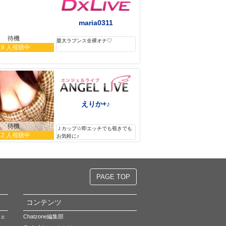
maria0311
待機
最大ラブンス全裸オナ♡
19 人視聴中
えりか+♪
待機
Ｊカップ☆即エッチでも覗きでも
12 人視聴中
お気軽に♪
PAGE TOP
コンテンツ
ェ
Chatzone編集部