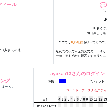
フィール
は
明るくて
毎日楽しく過
ここでは
無料配信
もやってるので
食べ歩き その他
初めての人でも全然大丈夫！！ゆっ
一緒に楽しめたら最高です☆リクエ
っ
来てくれたみんなに「会えて
ayakaa13さんのログイ
笑顔と元気を
色んな話しをして
キング
待機
2ショット
にいません。
ゴールド・プラチナ会員なら
～趣
日付
0
1
2
3
4
5
6
7
8
9
10
11
12
13
休日は、
スロット
や
パチンコ
大
お気に入りの台の話とか、今日の出
08/08/2026(土)