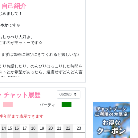
自己紹介
じめまして！
あやか
です☺️
おしゃべり大好き、
ごすのがモットーです☆
、まずは気軽に遊びにきてくれると嬉しいな♪
くりお話したり、のんびりほっこりした時間を
ストとか希望があったら、遠慮せずどんどん言
てね(^O^)！
よかった！」って思ってもらえるように、
ン・チャット履歴
いっぱいお届けします♡
仲良くなれたら嬉しいな!!!
パーティ
半年間まで表示できます
味・好きなこと～
14
15
16
17
18
19
20
21
22
23
好きで、ワクワクする時間を楽しんでます✨
玉自慢とか、気軽に盛り上がれたら嬉しいな✌