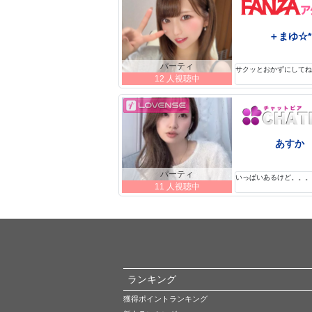
＋まゆ☆*
パーティ
サクッとおかずにして
12 人視聴中
あすか
パーティ
いっぱいあるけど。。
11 人視聴中
ランキング
獲得ポイントランキング