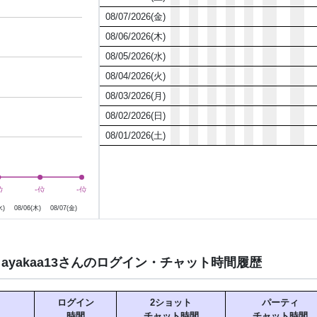
勝ったときのドキドキを一緒に楽し
08/07/2026(金)
08/06/2026(木)
もちろん、一緒に作戦を立て
盛り上が
08/05/2026(水)
08/04/2026(火)
～好き
08/03/2026(月)
昔からホラー映
08/02/2026(日)
あのゾクゾク感
もしよければ、おすすめ
08/01/2026(土)
～
ちょっぴりえっちなことも興味津々
8月6日
8月7日
位
位
-位
-位
-位
-位
な…って思っ
水)
08/06(木)
08/07(金)
最近は、配
ちょっとドキドキして、何だか興奮
コメントや、反応をもらうたび
もっと楽しみたくな
ayakaa13さんのログイン・チャット時間履歴
胸を揉んで乳首を転がしてるう
気づいたら指を伝って透明な
ログイン
2ショット
パーティ
その濡れた指で奥をくちゅくちゅっ
時間
チャット時間
チャット時間