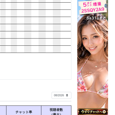
んだり、ゆる〜くおしゃべりするのも大歓迎で
す☆
たり、おすすめの台を教え合ったりして
るのも大歓迎です♡
な映画のジャンル～
画が大好きでよく観てます♪
がたまらなく大好き…?♡
のホラー映画ぜひ教えてください☆
えっちな話～
で、
ドキドキ
する時間を一緒に楽しめたらいい
てます(〃▽〃)ﾎﾟｯ
信中に見られてることに
しちゃう自分に気づいちゃいました(*ﾉωﾉ)
に、照れたり甘えたりする気持ちが増して、
っちゃっています(//∇//)
ちに、アソコがじんわり熱くなってきて、
汁が糸を引くくらいに溢れちゃう‥///
視聴者数
てかき混ぜると、いやらしい水音がマイクに拾
チャット率
（最大）