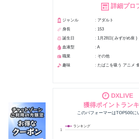
詳細プロ
ジャンル
: アダルト
身長
: 153
誕生日
: 1月28日( みずがめ座 )
血液型
: A
職業
: その他
趣味
: たばこを吸う アニメ 
DXLIVE
獲得ポイントラン
このパフォーマーはTOP500
ランキング
1