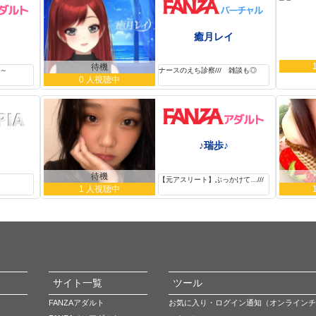
癒月レイ
待機
ね～
ナースのえち診察/// 雑談も◎
0 人視聴中
♪瑞歩♪
待機
。
【元アスリート】ぶっかけて…///
1 人視聴中
サイト一覧
ツール
FANZAアダルト
お気に入り・ログイン通知（オンラインチ