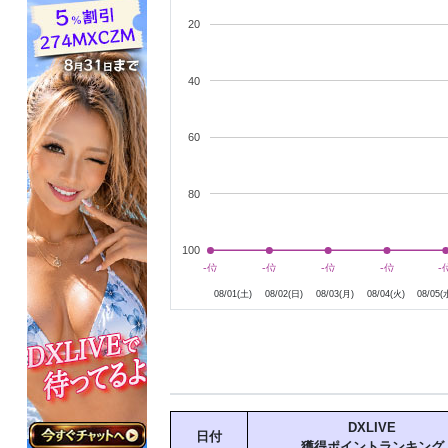
20
40
60
80
100
8月2日
8月3日
8月4日
8月5日
-位
-位
-位
-位
-位
-位
-位
-位
-
-
08/01(土)
08/02(日)
08/03(月)
08/04(火)
08/05(
DXLIVE
日付
獲得ポイントランキング