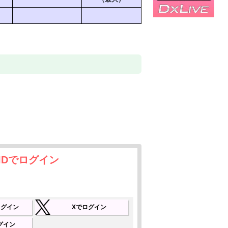
われて、
出してゾクゾク…(//∇//)❤️
うんじゃないかって思うと恥ずかしいのに、
っちゃう…。⁄(⁄ ⁄º⁄Δ⁄º⁄ ⁄)⁄
欲しい」って声を漏らしなが
、一緒に見てくれますか♡
時間を共有できたらいいな❤️
リクエストもできるだけ応えるので、
とか、教えてくれると嬉しいな！！
キドキをたっぷりお届けしちゃいます✨
間に、楽しく配信中❤️
IDでログイン
でログイン
Xでログイン
ログイン