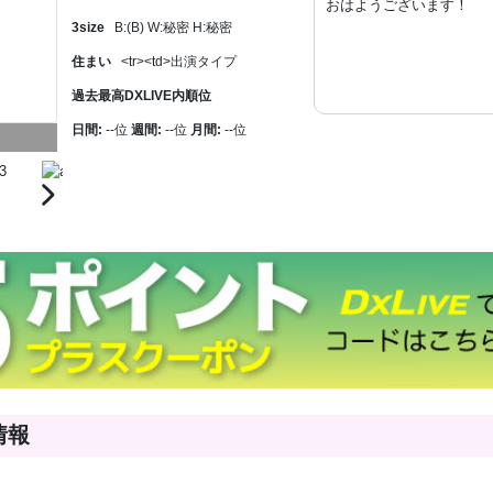
おはようございます！
3size
B:(B) W:秘密 H:秘密
住まい
<tr><td>出演タイプ
過去最高DXLIVE内順位
日間:
--位
週間:
--位
月間:
--位
情報