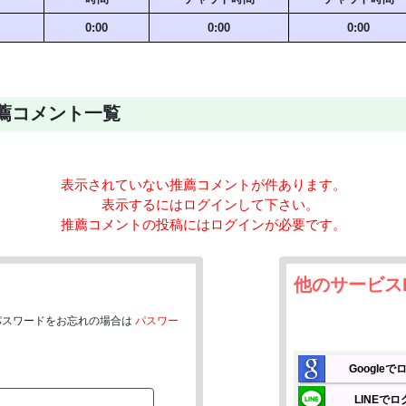
見られてることを思い
0:00
0:00
0:00
画面越しに私の匂いまで届いちゃ
もっとトロトロにして見せたくな
「もっと奥まで
乱れていく私を
の推薦コメント一覧
ドキドキ感や甘い
すぐ照れちゃうけど、 
どんな雰囲気が好きか
表示されていない推薦コメントが
件あります。
表示するにはログインして下さい。
推薦コメントの投稿にはログインが必要です。
かわいい癒しと、大人のド
夜の静かな時
他のサービス
パスワードをお忘れの場合は
パスワー
Google
LINEで