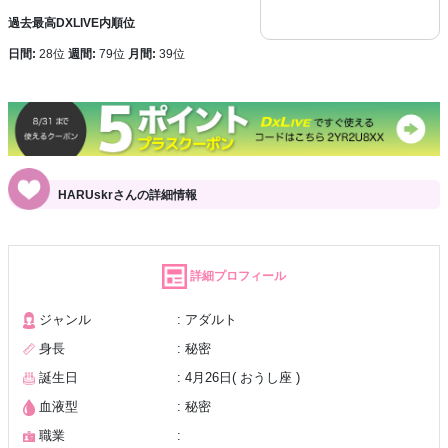
過去最高DXLIVE内順位
日間:
28位
週間:
79位
月間:
39位
HARUskrさんの詳細情報
詳細プロフィール
ジャンル
: アダルト
身長
: 秘密
誕生日
: 4月26日( おうし座 )
血液型
: 秘密
職業
: