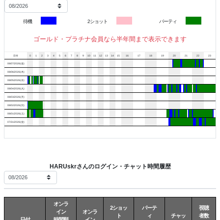
ております。
待機
2ショット
パーティ
よく色白なのとおむねを褒めていただきます♡
自分ではコンプレックスだったからうれしい(///o///)♡
ゴールド・プラチナ会員なら半年間まで表示できます
日付
0
1
2
3
4
5
6
7
8
9
10
11
12
13
14
15
16
17
18
19
20
21
22
23
派手なパフォーマンスはできないけど
08/07/2026(金)
優しくて紳士的なお兄さんと遊びたいです( ⸝⸝•᎑•⸝⸝)
08/06/2026(木)
08/05/2026(水)
08/04/2026(火)
お待ち合わせも大歓迎です☆彡
08/03/2026(月)
事前にご相談いただけると調整しやすいです(>_<)
08/02/2026(日)
08/01/2026(土)
07/31/2026(金)
︵︵︵︵︵︵︵︵︵︵︵︵︵︵︵︵︵︵
HARUskrさんのログイン・チャット時間履歴
☆彡趣味
オンラ
旅行／お散歩／アニメ／ドラマ／読書
2ショッ
パーテ
視聴
イン
オンラ
ト
ィ
チャッ
者数
日付
時間順
イン