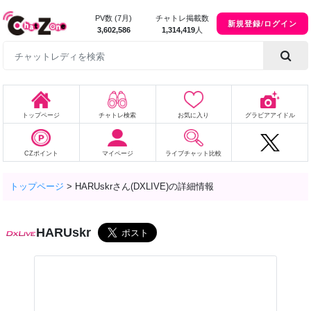
PV数 (7月)
チャトレ掲載数
新規登録/ログイン
3,602,586
1,314,419
人
トップページ
チャトレ検索
お気に入り
グラビアアイドル
CZポイント
マイページ
ライブチャット比較
トップページ
>
HARUskrさん(DXLIVE)の詳細情報
HARUskr