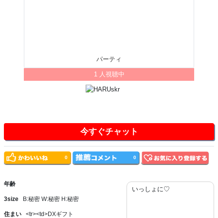
パーティ
1 人視聴中
今すぐチャット
0
0
年齢
いっしょに♡
3size
B:秘密 W:秘密 H:秘密
住まい
<tr><td>DXギフト