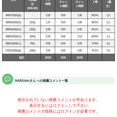
チャッ
チャッ
ト率
（最
位
時間
おしゃべりだいすきなので
ト時間
ト時間
大）
(DXLIVE)
趣味のおはなしや日常の愚痴まで
08/07/2026(金)
-
2:25
0:00
1:35
65.5%
2人
いっぱいおはなししましょ～ᴗ ̫ ᴗ ᶻᶻᶻ
08/05/2026(水)
223位
1:37
0:00
1:06
68.0%
2人
08/04/2026(火)
130位
4:39
0:00
2:45
59.1%
4人
︵︵︵︵︵︵︵︵︵︵︵︵︵︵︵︵︵︵
08/02/2026(日)
194位
2:29
0:00
2:14
89.9%
2人
08/01/2026(土)
79位
5:59
0:04
4:25
74.9%
9人
07/31/2026(金)
109位
3:44
0:00
2:55
78.1%
5人
最後まで読んでくれてありがとうございます。
合計
20:53
0:04
15:00
お話しできるの楽しみにしています♡
HARUskrさん への推薦コメント一覧
表示されていない推薦コメントが
件あります。
表示するにはログインして下さい。
推薦コメントの投稿にはログインが必要です。