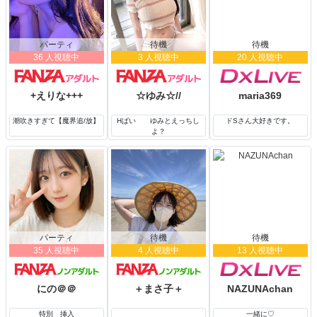
パーティ
待機
待機
36 人視聴中
3 人視聴中
20 人視聴中
+えりな+++
☆ゆみ☆//
maria369
潮吹きすぎて【魔界追/放】
Hぱい ゆみとえっちし
ドSさん大好きです。
よ？
パーティ
待機
待機
35 人視聴中
4 人視聴中
13 人視聴中
にの＠＠
＋まさ子＋
NAZUNAchan
特別 挿入
一緒に♡