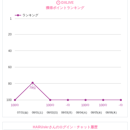
DXLIVE
※無料が苦手です?
獲得ポイントランキング
ランキング
1
︵︵︵︵︵︵︵︵︵︵︵︵︵︵︵︵︵︵
20
※挨拶なしの即脱ぎNGです(>_<)！
40
★ネイルが長い時があります！
60
そのためラブンスを常時準備しておりますので
もしよければお使いいただけると嬉しいです(=^・・^=)
80
79位
79位
★マスクは２ショットでも外せません。
また、はじめましての方の2ショット、特にビデオ音声通話はご遠慮
100
ください。
8月1日
8月2日
8月3日
8月4日
8月5日
8月6日
100位
100位
100位
100位
-位
-位
100位
100位
100位
100位
-位
-位
できないことや、無理だと思ったことはお断りしています。
07/31(金)
08/01(土)
08/02(日)
08/03(月)
08/04(火)
08/05(水)
08/06(木)
★挨拶がなかったり失礼な態度をとる方は自衛のためにもブロックし
HARUskrさんのログイン・チャット履歴