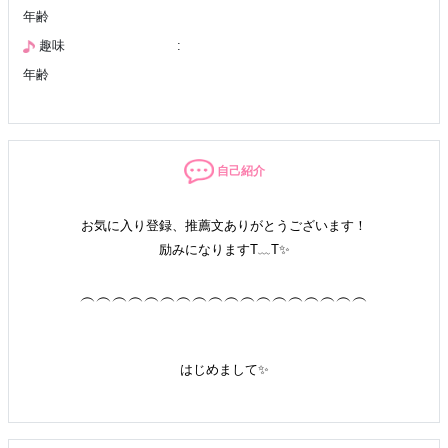
年齢
趣味
:
年齢
自己紹介
お気に入り登録、推薦文ありがとうございます！
励みになりますT﹏T✨
︵︵︵︵︵︵︵︵︵︵︵︵︵︵︵︵︵︵
はじめまして✨
はる
です꒰ • ̫ - ꒱⊹˚.