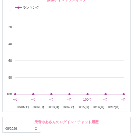
どM
属性＊
(言葉責め､強引なのもすき)
ランキング
1
-
興奮＊優しい意地悪・相互おな
イキながら責められること♪開発されたい♪
20
-
苦手＊
グロと汚物系TT
-
40
好き＊ちいかわ/ゲーム/ラーメンとお寿司♪
趣味＊お料理/競馬/お酒
-
60
ー
ゆあとのお約束
ー
〇パーティー中の後入り
雑談中にHな指示OK！
80
〇
秘密メッセージも大歓迎♪
反応できない時もあるけど
嬉しくて全部みてます♪
〇
のぞきさんがいる時は2ショ移動は×
100
8月1日
8月2日
8月3日
8月4日
8月5日
8月6日
(予約の方がいる場合は除く)
-位
-位
-位
-位
-位
-位
-位
-位
100位
100位
-位
-位
-位
-位
独り占めしたい方は2shot推奨！
08/01(土)
08/02(日)
08/03(月)
08/04(火)
08/05(水)
08/06(木)
08/07(金)
〇他の方の退出要請
Hな流れ中雑談したい等の連投はお控え願います
天音ゆあさんのログイン・チャット履歴