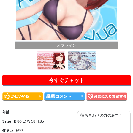
オフライン
今すぐチャット
5
0
年齢
待ち合わせの方のみ^^＊
3size
B:86(E) W:58 H:85
住まい
秘密