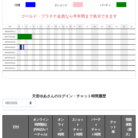
待機
2ショット
パーティ
ゴールド・プラチナ会員なら半年間まで表示できます
日付
0
1
2
3
4
5
6
7
8
9
10
11
12
13
14
15
16
17
18
19
20
21
22
23
08/08/2026(土)
08/07/2026(金)
08/06/2026(木)
08/05/2026(水)
08/04/2026(火)
08/03/2026(月)
08/02/2026(日)
08/01/2026(土)
天音ゆあさんのログイン・チャット時間履歴
オンライン
オン
2ショッ
パーテ
視聴
チャ
時間順位
ライ
ト
ィ
者数
日付
ット
(FANZAバ
ン
チャッ
チャッ
（最
率
ーチャル)
時間
ト時間
ト時間
大）