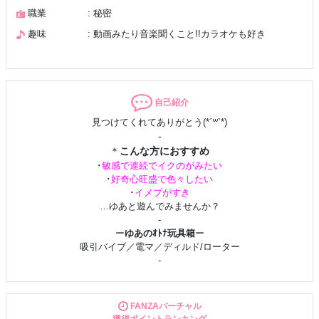
職業
: 秘密
趣味
: 動画みたり音楽聞くこと!!カラオケも好き
自己紹介
見つけてくれてありがとう(*´꒳`*)
-
＊
こんな方におすすめ
･
敏感で連続でイクのがみたい
･
好奇心旺盛で色々したい
･
イメプがすき
…ゆあと遊んでみませんか？
-
ー
ゆあのｵﾄﾅ玩具箱
ー
吸引バイブ／電マ／
ディルド/ローター
-
0:45～眠くなるまで
ログイン時間
＊
→詳しいスケジュールはギャラリーorXを見てね♪
退出時またねって言いあいたいです♪
FANZAバーチャル
-
獲得ポイントランキング