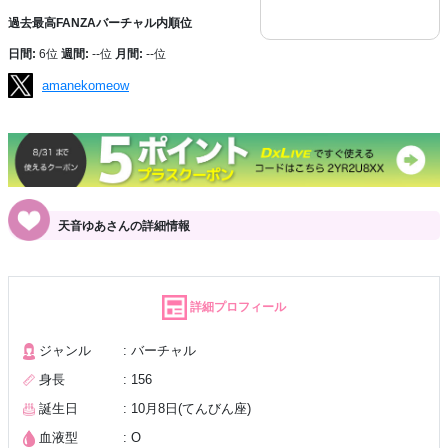
過去最高FANZAバーチャル内順位
日間:
6位
週間:
--位
月間:
--位
amanekomeow
天音ゆあさんの詳細情報
詳細プロフィール
ジャンル
: バーチャル
身長
: 156
誕生日
: 10月8日(てんびん座)
血液型
: O