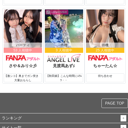
パーティ
待機
待機
53 人視聴中
3 人視聴中
25 人視聴中
さや＆みり☆彡
見渡馬あず♯
ちゃーたん☆
【激シコ】奥までガン突き
【秋田娘】こんな時間にﾑﾗﾑ
待ち合わせ
大量おもらし
ﾗ・・
PAGE TOP
ランキング
サイト一覧