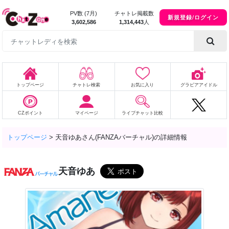
PV数 (7月)
チャトレ掲載数
新規登録/ログイン
3,602,586
1,314,443
人
トップページ
チャトレ検索
お気に入り
グラビアアイドル
CZポイント
マイページ
ライブチャット比較
トップページ
>
天音ゆあさん(FANZAバーチャル)の詳細情報
天音ゆあ