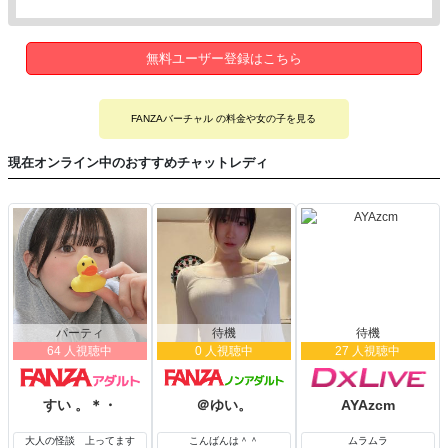
無料ユーザー登録はこちら
FANZAバーチャル の料金や女の子を見る
現在オンライン中のおすすめチャットレディ
パーティ
待機
待機
64 人視聴中
0 人視聴中
27 人視聴中
すい 。＊・
＠ゆい。
AYAzcm
大人の怪談 上ってます
こんばんは＾＾
ムラムラ