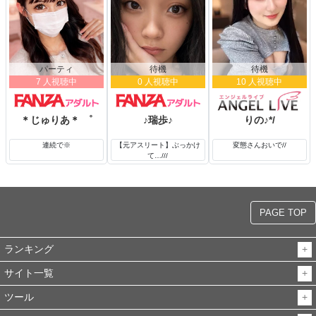
パーティ
待機
待機
7 人視聴中
0 人視聴中
10 人視聴中
＊じゅりあ＊ ゜
♪瑞歩♪
りの♪*/
連続で※
【元アスリート】ぶっかけ
変態さんおいで//
て…///
PAGE TOP
ランキング
サイト一覧
ツール