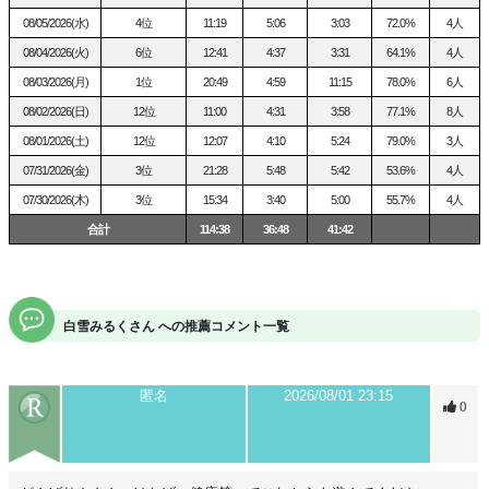
・ご予約も大歓迎💌（無断で5分過ぎたらフリー待機に戻します🙇）
08/05/2026(水)
4位
11:19
5:06
3:03
72.0%
4人
08/04/2026(火)
6位
12:41
4:37
3:31
64.1%
4人
🍼パーティー♡エッチもOK🩷
・パーティー中は基本メインさんに集中してるけどのぞき＆秘密メッ
08/03/2026(月)
1位
20:49
4:59
11:15
78.0%
6人
セOKです🩷
08/02/2026(日)
12位
11:00
4:31
3:58
77.1%
8人
むしろ❣️秘密メッセージ大歓迎💌裏でこそこそ悪い事している背徳感、
08/01/2026(土)
12位
12:07
4:10
5:24
79.0%
3人
イキがまさせられてるみたいでゾクゾクしちゃう…
07/31/2026(金)
3位
21:28
5:48
5:42
53.6%
4人
⚠️パーティでは輪を乱すような言動は控えましょう🫡みんなで仲良く
07/30/2026(木)
3位
15:34
3:40
5:00
55.7%
4人
あなたがいるから私がいます😌
合計
114:38
36:48
41:42
いつもありがとう🥰
さらに詳しくはX（旧Twitter）見てね！
（フォローぽちっ▶️）
白雪みるくさん への推薦コメント一覧
https://x.com/milk_Ab2?t=WbFzNxpkUoDOIX4VRxggJw&s=09
～～～～～～～～～～～～～～～～～～～～
ポイント購入↓からしてくれたら
匿名
2026/08/01 23:15
0
みるくのおもちゃが増えるやも🩷🍼🩷
スマホの方はPC版で表示してくださいっ🙂‍↕️