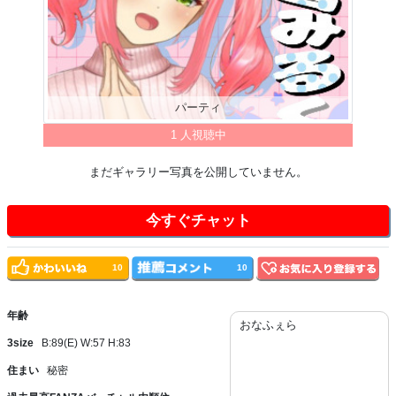
パーティ
1 人視聴中
まだギャラリー写真を公開していません。
今すぐチャット
10
10
年齢
おなふぇら
3size
B:89(E) W:57 H:83
住まい
秘密