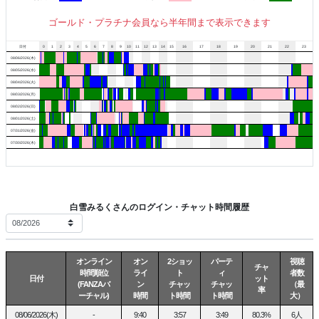
🍼オホ声が聞きたい（2ショ推奨）
🍼エッチな子に（を）攻められたい、攻めたい
ゴールド・プラチナ会員なら半年間まで表示できます
(いっぱい出るまでやめないよ？)
🍼激しめSM（スパンキング、首締め💕）
日付
0
1
2
3
4
5
6
7
8
9
10
11
12
13
14
15
16
17
18
19
20
21
22
23
08/06/2026(木)
🍼グロリョナスカ系（2ショ必須）
08/05/2026(水)
🍼赤ちゃんみたいに保育士に甘えたい
08/04/2026(火)
🍼滅茶苦茶にしてやりたい
08/03/2026(月)
🍼連続イキ、脳イキさせたい
08/02/2026(日)
（慣れた人からだと調教もされちゃいます🤫）
08/01/2026(土)
🍼出会って10秒高速合体
07/31/2026(金)
🍼秘密メッセージで寝取りたい
07/30/2026(木)
🍼雑談大好き(好奇心旺盛です😶‍🌫️)
🍼お悩み相談(先生に任せなさい😆)
🍼至高のいちゃあま👩‍❤️‍💋‍👨（2ショ推奨）
🍼ガチオナ（2ショ推奨!!）
白雪みるくさんのログイン・チャット時間履歴
🍼ツーショット
【音が鳴らず申請に気付けない事があるのでめげずに申請して🥹】
オンライン
オン
2ショッ
パーテ
視聴
・恋人気分で超ラブラブプレイ💋独占欲丸出しのイメプ💋など💓
チャ
時間順位
ライ
ト
ィ
者数
・スイッチャーなのでSもMもいけるよ😎
日付
ット
(FANZAバ
ン
チャッ
チャッ
（最
率
・声フェチなのであなたの声で興奮度アップ☝️
ーチャル)
時間
ト時間
ト時間
大）
・個人的なお話、相談もこちらで
08/06/2026(木)
-
9:40
3:57
3:49
80.3%
6人