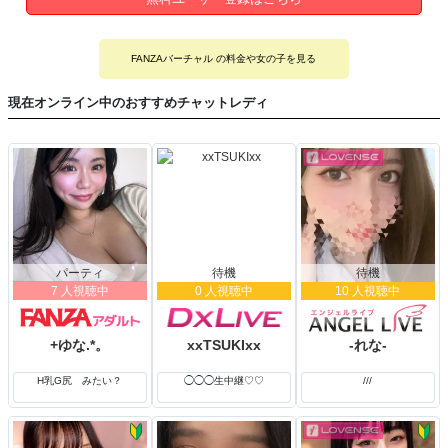
FANZAバーチャル の料金や女の子を見る
現在オンライン中のおすすめチャットレディ
パーティ
待機
待機
7 人視聴中
0 人視聴中
10 人視聴中
+ゆな.*。
xxTSUKIxx
-れな-
H乳G尻 みたい？
◯◯◯生中継♡♡
///