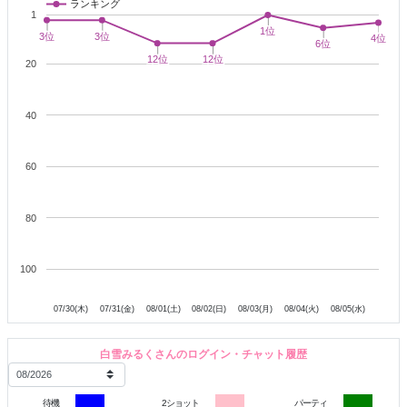
ランキング
せっかくやしお気に入り登録してく？😗
1
配信日＝毎日の配信厨😝
1位
1位
3位
3位
3位
3位
4位
4位
6位
6位
1人でするのは寂しい切ない🥺
12位
12位
12位
12位
20
🍼現役保育士
白雪みるく
🍼
です！
(ガチ)
巨乳
であなたを包んで癒します❣️
40
（ちなスリーサイズも本物😶‍🌫️）
園児みたいに甘やかされたい人も
普段先生なんだから甘やかしてやんよ？って人も
60
大歓迎
です💗
どちらも
【こんな遊び方はいかが？】
80
🍼NGプレイ無し（あなたが信じれば白雪みるくはなんだって出来ま
す❣️）
🍼濃厚フェラ、ヌルヌル手コキされたい
100
（ここで4時間半フェラしてたことも🤫）
7月31日
8月1日
8月2日
8月3日
8月4日
8月5日
🍼濃密なセックスがしたい
07/30(木)
07/31(金)
08/01(土)
08/02(日)
08/03(月)
08/04(火)
08/05(水)
🍼オモチャで責めたい
【電マ、バイブローター、ウーマナイザー
ディルド、射精ディルド、尿道プジー、乳首
白雪みるくさんのログイン・チャット履歴
ローター、テンタクルンルン、食人花】
🍼調教したいされたい&オナ指示したいされたい
🍼耳ぞくぞくマイクで攻められたい
待機
2ショット
パーティ