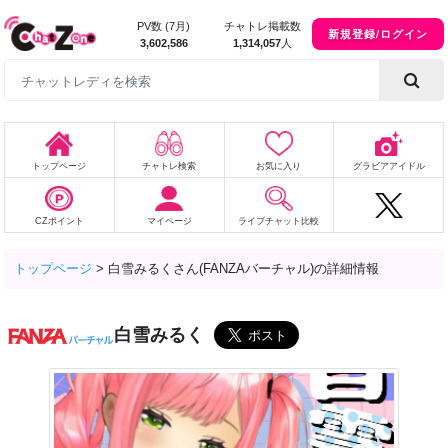
PV数 (7月)
チャトレ掲載数
新規登録/ログイン
3,602,586
1,314,057
人
トップページ
チャトレ検索
お気に入り
グラビアアイドル
CZポイント
マイページ
ライブチャット比較
トップページ
>
白雪みるくさん(FANZAバーチャル)の詳細情報
白雪みるく