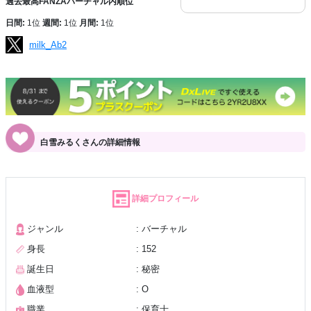
過去最高FANZAバーチャル内順位
日間:
1位
週間:
1位
月間:
1位
milk_Ab2
白雪みるくさんの詳細情報
詳細プロフィール
ジャンル
: バーチャル
身長
: 152
誕生日
: 秘密
血液型
: O
職業
: 保育士