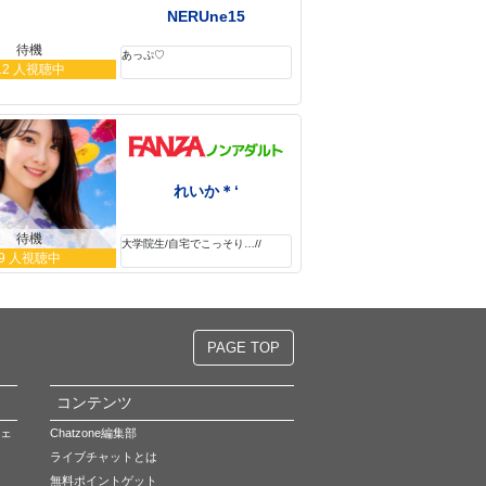
NERUne15
待機
あっぷ♡
12 人視聴中
れいか＊‘
待機
大学院生/自宅でこっそり…//
9 人視聴中
PAGE TOP
コンテンツ
ェ
Chatzone編集部
ライブチャットとは
無料ポイントゲット