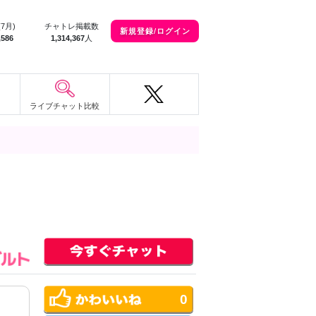
(7月)
チャトレ掲載数
新規登録/ログイン
,586
1,314,367
人
ライブチャット比較
0