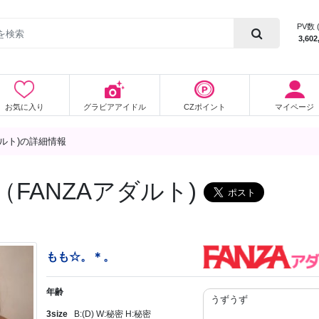
PV数 
3,602
お気に入り
グラビアアイドル
CZポイント
マイページ
ダルト)の詳細情報
（FANZAアダルト)
もも☆。＊。
年齢
うずうず
3size
B:(D) W:秘密 H:秘密