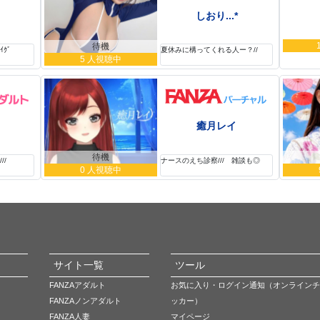
しおり...*
待機
ｸﾞ
夏休みに構ってくれる人ー？//
5 人視聴中
癒月レイ
待機
//
ナースのえち診察/// 雑談も◎
0 人視聴中
サイト一覧
ツール
FANZAアダルト
お気に入り・ログイン通知（オンラインチ
FANZAノンアダルト
ッカー）
FANZA人妻
マイページ