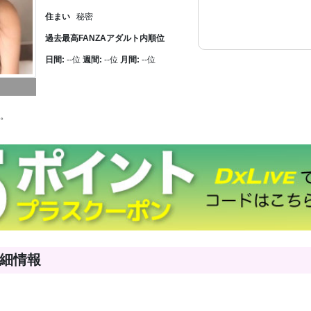
住まい
秘密
過去最高FANZAアダルト内順位
日間:
--位
週間:
--位
月間:
--位
。
細情報