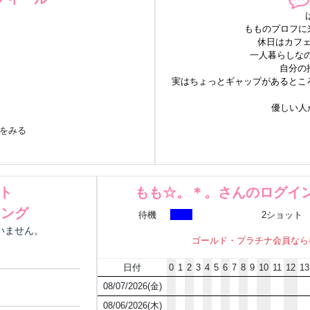
もものプロフに来
休日はカフェ巡
一人暮らしなの
自分の
実はちょっとギャップがあるとこ
優しい人が
beをみる
ルト
もも☆。＊。さんのログイ
キング
待機
2ショット
にいません。
ゴールド・プラチナ会員なら
日付
0
1
2
3
4
5
6
7
8
9
10
11
12
13
08/07/2026(金)
08/06/2026(木)