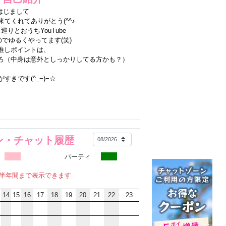
はじまして
てくれてありがとう(^^♪
りとおうちYouTube
でゆるくやってます(笑)
推しポイントは、
ろ（中身は意外としっかりしてる方かも？）
すきです(^_−)−☆
ン・チャット履歴
パーティ
半年間まで表示できます
14
15
16
17
18
19
20
21
22
23