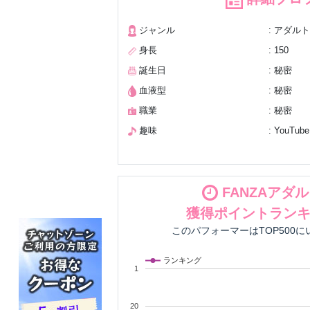
ジャンル
: アダルト
身長
: 150
誕生日
: 秘密
血液型
: 秘密
職業
: 秘密
趣味
: YouTu
FANZAアダ
獲得ポイントラン
このパフォーマーはTOP500
ランキング
1
20