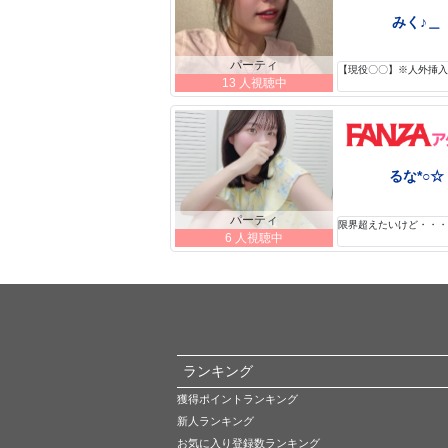
みく♪＿
パーティ
【現役〇〇】※人外挿入ｲ
13 人視聴中
るな*○☆
パーティ
限界超えたいけど・・・/
6 人視聴中
ランキング
獲得ポイントランキング
新人ランキング
お気に入り登録数ランキング