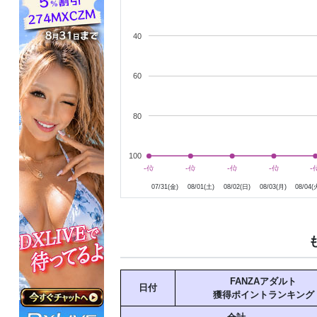
40
60
80
100
8月1日
8月2日
8月3日
8月4日
-位
-位
-位
-位
-位
-位
-位
-位
-
-
07/31(金)
08/01(土)
08/02(日)
08/03(月)
08/04(
FANZAアダルト
日付
獲得ポイントランキング