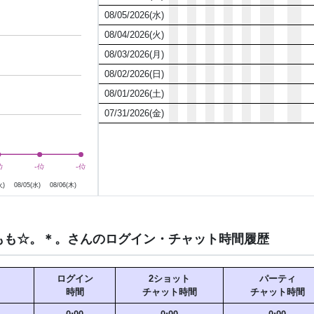
08/05/2026(水)
08/04/2026(火)
08/03/2026(月)
08/02/2026(日)
08/01/2026(土)
07/31/2026(金)
8月5日
8月6日
位
位
-位
-位
-位
-位
火)
08/05(水)
08/06(木)
もも☆。＊。さんのログイン・チャット時間履歴
ログイン
2ショット
パーティ
時間
チャット時間
チャット時間