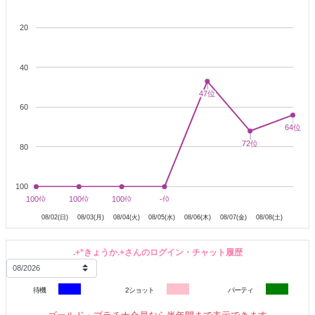
すごく緊張はしているのですが一生懸命頑張りたいと思ってます…＞
20
＜
少しでもお時間ありましたら、是非会いに来てくださいね..？
40
ヒヨッコ
まだまだ
なきょうかですが、応援してくれたら嬉しいです
47位
47位
っ！
60
64位
64位
72位
72位
これからも宜しくお願いします♪
80
100
8月3日
8月4日
8月5日
8月6日
8月7日
8月8日
100位
100位
100位
100位
100位
100位
-位
-位
08/02(日)
08/03(月)
08/04(火)
08/05(水)
08/06(木)
08/07(金)
08/08(土)
.+*きょうか.+さんのログイン・チャット履歴
待機
2ショット
パーティ