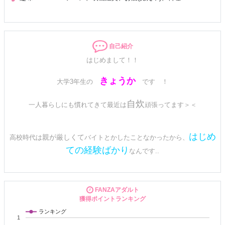
自己紹介
はじめまして！！
きょうか
大学3年生の
です ！
自炊
一人暮らしにも慣れてきて最近は
頑張ってます＞＜
はじめ
親が厳しくて
高校時代は
バイトとかしたことなかったから、
ての経験ばかり
なんです..
学校がすごく忙しかったりであまりチャットにIN出来る日が少ないで
すがチャットの日は頑張ろう！って思っています！
FANZAアダルト
獲得ポイントランキング
恥ずかしがり屋なので、皆さんリードしてくれると凄く助かったりし
ます…！
ランキング
1