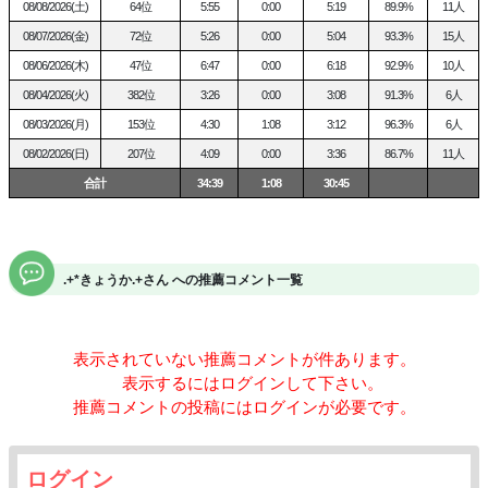
08/08/2026(土)
64位
5:55
0:00
5:19
89.9%
11人
08/07/2026(金)
72位
5:26
0:00
5:04
93.3%
15人
08/06/2026(木)
47位
6:47
0:00
6:18
92.9%
10人
08/04/2026(火)
382位
3:26
0:00
3:08
91.3%
6人
08/03/2026(月)
153位
4:30
1:08
3:12
96.3%
6人
08/02/2026(日)
207位
4:09
0:00
3:36
86.7%
11人
合計
34:39
1:08
30:45
.+*きょうか.+さん への推薦コメント一覧
表示されていない推薦コメントが
件あります。
表示するにはログインして下さい。
推薦コメントの投稿にはログインが必要です。
ログイン