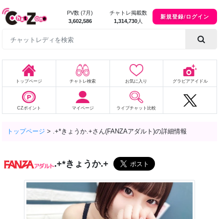
PV数 (7月)
チャトレ掲載数
新規登録/ログイン
3,602,586
1,314,730
人
トップページ
チャトレ検索
お気に入り
グラビアアイドル
CZポイント
マイページ
ライブチャット比較
トップページ
>
.+*きょうか.+さん(FANZAアダルト)の詳細情報
.+*きょうか.+