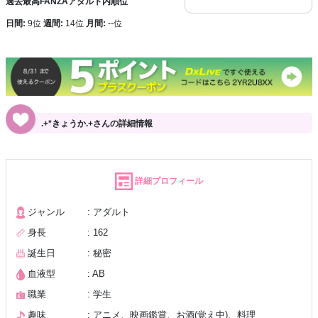
過去最高FANZAアダルト内順位
日間:
9位
週間:
14位
月間:
--位
.+*きょうか.+さんの詳細情報
詳細プロフィール
ジャンル
: アダルト
身長
: 162
誕生日
: 秘密
血液型
: AB
職業
: 学生
趣味
: アニメ、映画鑑賞、お酒(覚え中)、料理