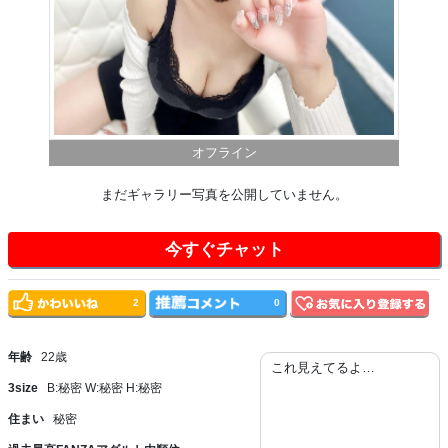
オフライン
まだギャラリー写真を公開していません。
今すぐチャット
2
0
年齢
22歳
これ見えてるよ…
3size
B:秘密 W:秘密 H:秘密
住まい
秘密