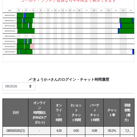
ゴールド・プラチナ会員なら半年間まで表示できます
日付
0
1
2
3
4
5
6
7
8
9
10
11
12
13
14
15
16
17
18
19
20
21
22
23
08/09/2026(日)
08/08/2026(土)
08/07/2026(金)
08/06/2026(木)
08/05/2026(水)
08/04/2026(火)
08/03/2026(月)
08/02/2026(日)
.+*きょうか.+さんのログイン・チャット時間履歴
オンライ
オン
2ショッ
パーテ
視聴
ン
ライ
ト
ィ
チャッ
者数
日付
時間順位
ン
チャッ
チャッ
ト率
（最
(FANZAア
時間
ト時間
ト時間
大）
ダルト)
08/09/2026(日)
-
4:26
0:00
4:08
93.2%
7人