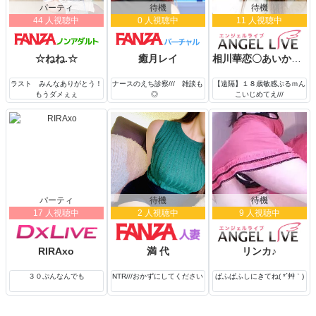
パーティ
待機
待機
44 人視聴中
0 人視聴中
11 人視聴中
☆ねね.☆
癒月レイ
相川華恋〇あいかわかれん
ラスト みんなありがとう！
ナースのえち診察/// 雑談も
【遠隔】１８歳敏感ぷるｍん
もうダメぇぇ
◎
こいじめてえ///
パーティ
待機
待機
17 人視聴中
2 人視聴中
9 人視聴中
RIRAxo
満 代
リンカ♪
３０ぷんなんでも
NTR///おかずにしてください
ぱふぱふしにきてね( *´艸｀)