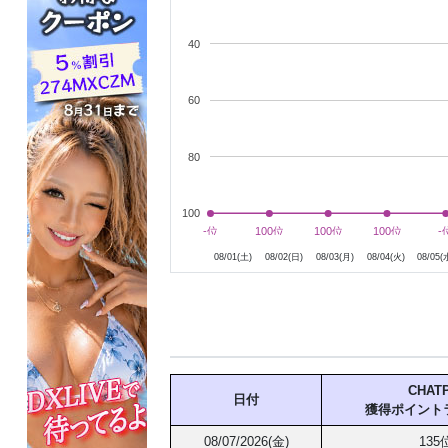
40
60
80
100
8月2日
8月3日
8月4日
8月5
-位
-位
100位
100位
100位
100位
100位
100位
-
-
08/01(土)
08/02(日)
08/03(月)
08/04(火)
08/05(
CHATP
日付
獲得ポイント
08/07/2026(金)
135