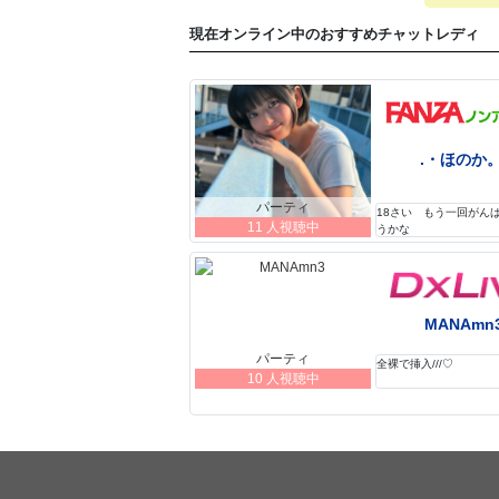
現在オンライン中のおすすめチャットレディ
.・ほのか。
パーティ
18さい もう一回がん
11 人視聴中
うかな
MANAmn
パーティ
全裸で挿入///♡
10 人視聴中