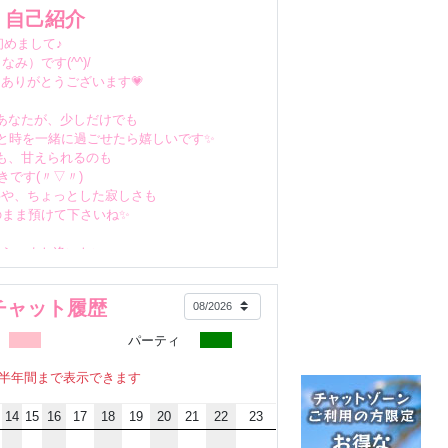
自己紹介
初めまして♪
なみ）です(^^)/
ありがとうございます💗
あなたが、少しだけでも
と時を一緒に過ごせたら嬉しいです✨
も、甘えられるのも
きです(〃▽〃)
事や、ちょっとした寂しさも
のまま預けて下さいね✨
たら、また逢いたい
てもらえるような
在になれたら嬉しいです💗
チャット履歴
パーティ
お声がけいただけたら
も嬉しいです💗
半年間まで表示できます
ねがいします＾＾💗
14
15
16
17
18
19
20
21
22
23