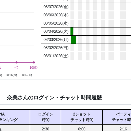
08/07/2026(金)
08/06/2026(木)
08/05/2026(水)
08/04/2026(火)
08/03/2026(月)
08/02/2026(日)
08/01/2026(土)
日
8月6日
8月7日
位
位
-位
-位
100位
100位
水)
08/06(木)
08/07(金)
奈美さんのログイン・チャット時間履歴
IA
ログイン
2ショット
パーティ
ランキング
時間
チャット時間
チャット時
位
2:30
0:00
2:16