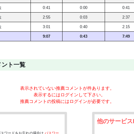
位
0:41
0:00
0:41
位
2:55
0:03
2:37
位
3:01
0:40
2:15
9:07
0:43
7:49
メント一覧
表示されていない推薦コメントが
件あります。
表示するにはログインして下さい。
推薦コメントの投稿にはログインが必要です。
他のサービス
パスワードをお忘れの場合は
パスワー