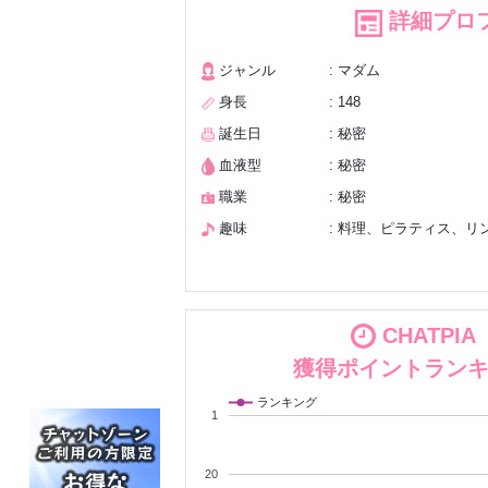
詳細プロ
ジャンル
: マダム
身長
: 148
誕生日
: 秘密
血液型
: 秘密
職業
: 秘密
趣味
: 料理、ピラティス、
CHATPIA
獲得ポイントラン
ランキング
1
20