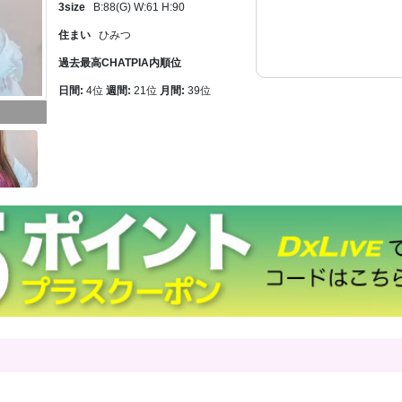
3size
B:88(G) W:61 H:90
住まい
ひみつ
過去最高CHATPIA内順位
日間:
4位
週間:
21位
月間:
39位