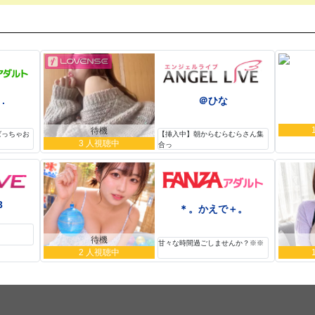
.
＠ひな
待機
ばっちゃお
【挿入中】朝からむらむらさん集
3 人視聴中
合っ
3
＊。かえで＋。
待機
甘々な時間過ごしませんか？※※
2 人視聴中