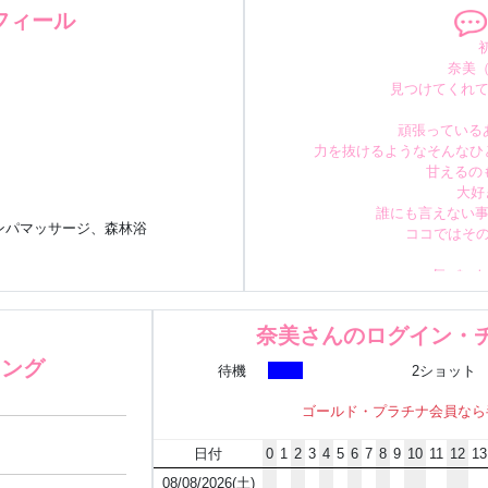
フィール
奈美（
見つけてくれて
頑張っている
力を抜けるような
そんなひ
甘えるの
大好
誰にも言えない
リンパマッサージ、森林浴
ココではそ
気づい
と思っ
そんな特別な存
奈美さんのログイン・
キング
待機
2ショット
お気軽に
とって
ゴールド・プラチナ会員なら
よろしくお
日付
0
1
2
3
4
5
6
7
8
9
10
11
12
13
08/08/2026(土)