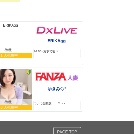
ERIKAgg
待機
14:00~浴衣で密パ
11 人視聴中
ゆきみ◇°
待機
ついに全開放、、？＞＜
10 人視聴中
PAGE TOP