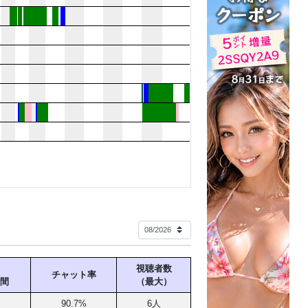
視聴者数
チャット率
間
（最大）
90.7%
6人