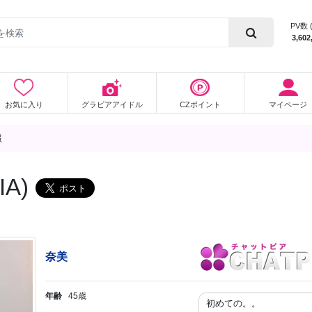
PV数 
3,602
お気に入り
グラビアアイドル
CZポイント
マイページ
報
A)
奈美
年齢
45歳
初めての。。