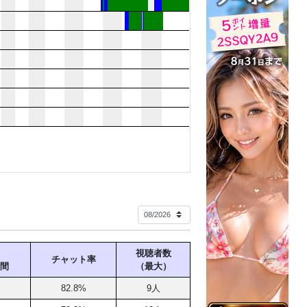
の挨拶は大事にしてます
こで「またね」って言いたいな♪
トは
ごめんなさい。。
からあなたへ
元気づけたり、お互いにとって
・と思いながらお話をしています＾＾
イチャした後でも
ぁ」
「また会いたいなぁ」
ヒカリもとても嬉しいです...♪
視聴者数
なたのビタミンになれて
チャット率
間
（最大）
って思ってもらえますように..
82.8%
9人