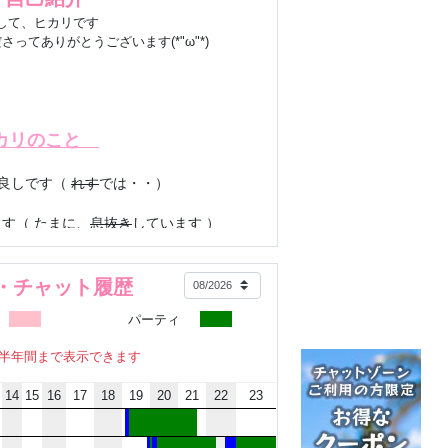
して、ヒカリです
ってありがとうございます(*"ω"*)
カリのこと
良しです（
れす
では・・）
す（ たまに、
息抜き
しています ）
スポーツ観戦も好きです
ン・チャット履歴
パーティ
からのお願い
半年間まで表示できます
14
15
16
17
18
19
20
21
22
23
見せて
、といわれると少し怖い
です
方と楽しい時間を過ごしたいです。