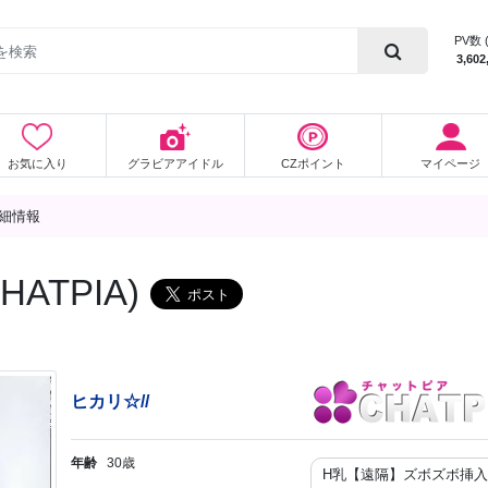
PV数 
3,602
お気に入り
グラビアアイドル
CZポイント
マイページ
詳細情報
ATPIA)
ヒカリ☆//
年齢
30歳
H乳【遠隔】ズボズボ挿