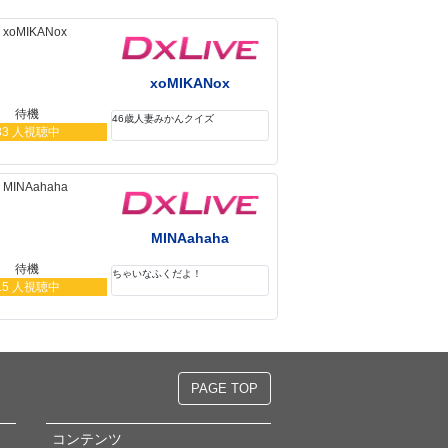
xoMIKANox
待機
46歳人妻みかんクイズ
33 人視聴中
MINAahaha
待機
ちゃいなふくだよ！
15 人視聴中
PAGE TOP
コンテンツ