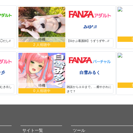
みゆ*.//
待機
だし//
【Gかぷ看護師】うずうず中...//
2 人視聴中
☆彡
白雪みるく
待機
欲むき出し
雑談からエロまで。…癒やされに
0 人視聴中
きて？
サイト一覧
ツール