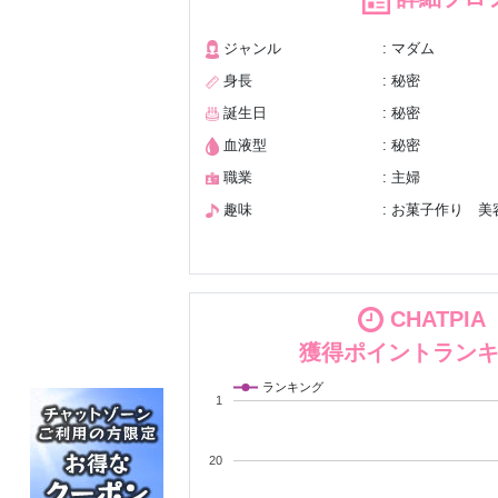
ジャンル
: マダム
身長
: 秘密
誕生日
: 秘密
血液型
: 秘密
職業
: 主婦
趣味
: お菓子作り 
CHATPIA
獲得ポイントラン
ランキング
1
20