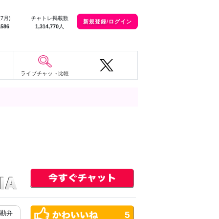
(7月)
チャトレ掲載数
新規登録/ログイン
,586
1,314,770
人
ライブチャット比較
入勘弁
5