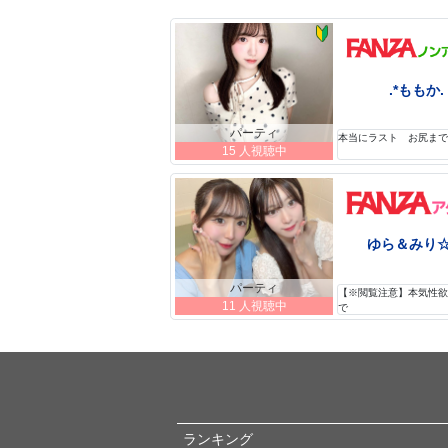
.*ももか.
パーティ
本当にラスト お尻まで◯
15 人視聴中
ゆら＆みり
パーティ
【※閲覧注意】本気性
11 人視聴中
で
ランキング