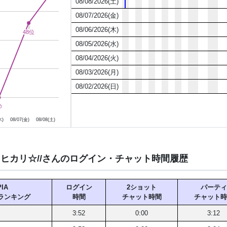
08/08/2026(土)
・最初と最後
08/07/2026(金)
楽しい時間の後はにこに
08/06/2026(木)
48位
48位
・
2ショッ
08/05/2026(水)
08/04/2026(火)
08/03/2026(月)
ヒカリ
08/02/2026(日)
8月7日
8月8日
位
位
あなたを癒したり、
木)
08/07(金)
08/08(土)
楽しい良い時間になれば・
イチャ
ヒカリ☆//さんのログイン・チャット時間履歴
「楽しかったな
って思ってもらえたら
IA
ログイン
2ショット
パーティ
一期一会、あ
ランキング
時間
チャット時間
チャット時
出会えてよかった
3:52
0:00
3:12