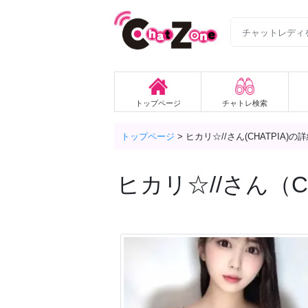
トップページ
チャトレ検索
トップページ
>
ヒカリ☆//さん(CHATPIA)の
ヒカリ☆//
さん（CH