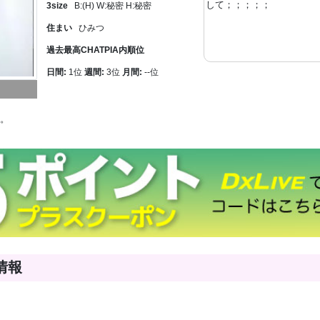
して；；；；；
3size
B:(H) W:秘密 H:秘密
住まい
ひみつ
過去最高CHATPIA内順位
日間:
1位
週間:
3位
月間:
--位
。
情報