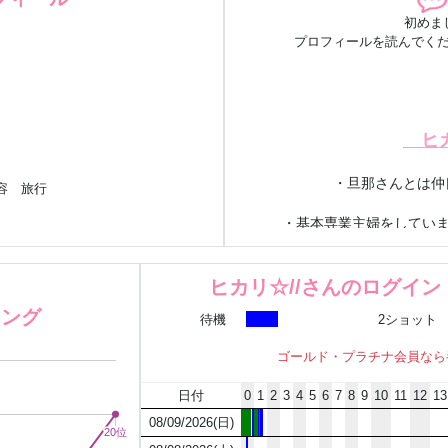
初めま
プロフィールを読んでくださ
ヒ
・旦那さんとは仲
美容 旅行
・基本専業主婦をしていま
・お花や旅行、
ヒカリ☆//さんのログイ
キング
待機
2ショット
ヒカリ
ゴールド・プラチナ会員なら
日付
0
1
2
3
4
5
6
7
8
9
10
11
12
13
・入ってすぐに
脱いで
や
08/09/2026(日)
優しくリードしてくれる
20位
20位