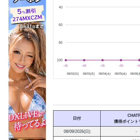
40
60
80
100
8月3日
8月4日
8月5日
8月6日
-位
-位
-位
-位
-位
-位
-位
-位
-
-
08/02(日)
08/03(月)
08/04(火)
08/05(水)
08/06(
CHATP
日付
獲得ポイント
08/09/2026(日)
-