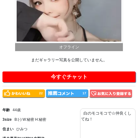
オフライン
まだギャラリー写真を公開していません。
今すぐチャット
22
17
年齢
44歳
白のモコモコで☆仲良くし
てね！
3size
B:(-) W:秘密 H:秘密
住まい
ひみつ