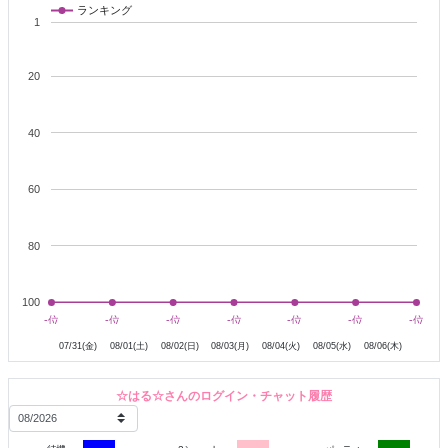
ランキング
1
着物を着ることもあります(n*´ω`*n)
20
恥ずかしがり屋なので、
アダルト的なことはお話のみ
で
お願いします(n*´ω`*n)
40
ジャンル問わず楽しいお話しましょう☆
60
普段は眼鏡です(^_-)-☆
眼鏡希望の方は教えてくださいね☆
眼鏡大好き男子、大歓迎です((´∀`*))
80
甘いものが大好きです☆
スタバの新作は必ずチェック！！
100
7月31日
8月1日
8月2日
8月3日
8月4日
8月5日
美味しいカスタマイズがあれば教えて下さい！！
-位
-位
-位
-位
-位
-位
-位
-位
-位
-位
-位
-位
-位
-位
最近は野球観戦にハマってます☆
07/31(金)
08/01(土)
08/02(日)
08/03(月)
08/04(火)
08/05(水)
08/06(木)
初心者なので教えて下さいね☆
☆はる☆さんのログイン・チャット履歴