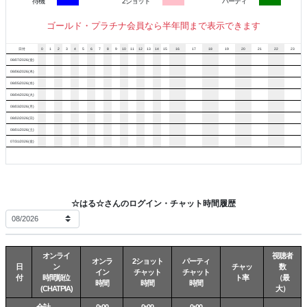
待機
2ショット
パーティ
ゴールド・プラチナ会員なら半年間まで表示できます
日付
0
1
2
3
4
5
6
7
8
9
10
11
12
13
14
15
16
17
18
19
20
21
22
23
08/07/2026(金)
08/06/2026(木)
08/05/2026(水)
08/04/2026(火)
08/03/2026(月)
08/02/2026(日)
08/01/2026(土)
07/31/2026(金)
☆はる☆さんのログイン・チャット時間履歴
オンライ
視聴者
オンラ
2ショット
パーティ
日
ン
チャッ
数
イン
チャット
チャット
付
時間順位
ト率
（最
時間
時間
時間
(CHATPIA)
大）
合計
0:00
0:00
0:00