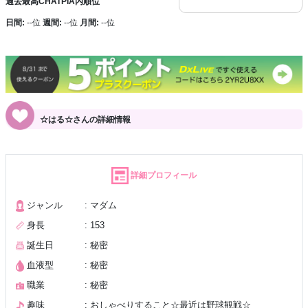
過去最高CHATPIA内順位
日間:
--位
週間:
--位
月間:
--位
☆はる☆さんの詳細情報
詳細プロフィール
ジャンル
: マダム
身長
: 153
誕生日
: 秘密
血液型
: 秘密
職業
: 秘密
趣味
: おしゃべりすること☆最近は野球観戦☆