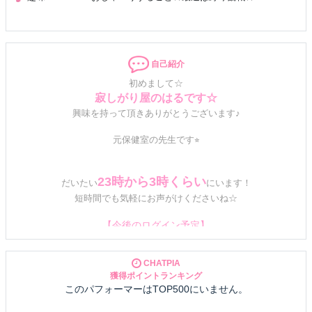
自己紹介
初めまして☆
寂しがり屋のはるです☆
興味を持って頂きありがとうございます♪
元保健室の先生です⭐︎
23時から3時くらい
だいたい
にいま
す！
短時間でも気軽にお声がけくださいね☆
【今後のログイン予定】
時間が合えばそれは運命？(n*´ω`*n)
遊んでくれるのを楽しみにしています(^_-)-☆
CHATPIA
獲得ポイントランキング
ボイスは聴けるので大歓迎です☆
このパフォーマーはTOP500にいません。
素敵な声を是非聞かせて下さい(^^♪
タイピングでのお話も、もちろん大歓迎です☆