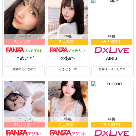
パーティ
待機
待機
54 人視聴中
5 人視聴中
40 人視聴中
`＊めい＊`
のあ//*+
AIRItt
お酒のせいなので
どきどき…///
全裸４５４５して//
パーティ
待機
待機
51 人視聴中
0 人視聴中
15 人視聴中