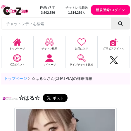
PV数 (7月)
チャトレ掲載数
新規登録/ログイン
3,602,586
1,314,239
人
トップページ
チャトレ検索
お気に入り
グラビアアイドル
CZポイント
マイページ
ライブチャット比較
トップページ
>
☆はる☆さん(CHATPIA)の詳細情報
☆はる☆