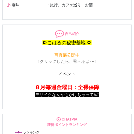
趣味
: 旅行、カフェ巡り、お酒
自己紹介
🌻こはるの秘密基地 🌻
写真展公開中
↑クリックしたら、飛べるよ〜↑
イベント
８月毎週金曜日：全裸保障
モザイクなんかもかけちゃって
///
/
【こはるのIN予定】
CHATPIA
獲得ポイントランキング
8/8（土）13時〜20時
8/10（月）22時〜26時
ランキング