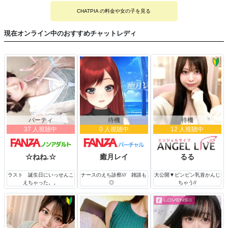
CHATPIA の料金や女の子を見る
現在オンライン中のおすすめチャットレディ
パーティ
待機
待機
37 人視聴中
0 人視聴中
12 人視聴中
☆ねね.☆
癒月レイ
るる
ラスト 誕生日にいっせんこ
ナースのえち診察/// 雑談も
大公開▼ビンビン乳首かんじ
えちゃった。。
◎
ちゃう//