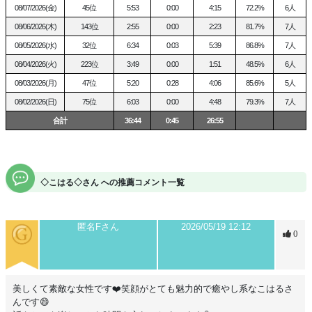
少し秘密めいた濃い時間も、
08/07/2026(金)
45位
5:53
0:00
4:15
72.2%
6人
どちらも大切にしたいです。
08/06/2026(木)
143位
2:55
0:00
2:23
81.7%
7人
ーーーーーーーーーーーーーーーーーーー
08/05/2026(水)
32位
6:34
0:03
5:39
86.8%
7人
08/04/2026(火)
223位
3:49
0:00
1:51
48.5%
6人
■
前回写真展：
淫らな春動
(
しゅんどう
)
ー
吐息の距離
ー
クリック&いいね↑してくれると嬉しいっ♪
08/03/2026(月)
47位
5:20
0:28
4:06
85.6%
5人
08/02/2026(日)
75位
6:03
0:00
4:48
79.3%
7人
気になったら覗いてみてね♪💓
合計
36:44
0:45
26:55
🌸こはるのSNS🌸
X ＠koharu
n0909
◇こはる◇さん への推薦コメント一覧
匿名Fさん
2026/05/19 12:12
0
美しくて素敵な女性です❤️笑顔がとても魅力的で癒やし系なこはるさ
んです😄