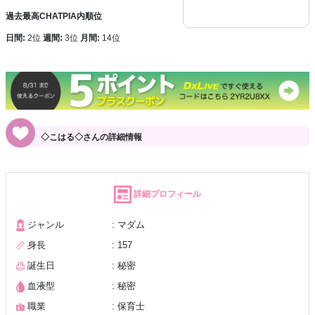
過去最高CHATPIA内順位
日間:
2位
週間:
3位
月間:
14位
◇こはる◇さんの詳細情報
詳細プロフィール
ジャンル
: マダム
身長
: 157
誕生日
: 秘密
血液型
: 秘密
職業
: 保育士