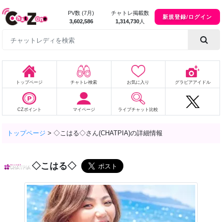
PV数 (7月)
チャトレ掲載数
新規登録/ログイン
3,602,586
1,314,730
人
トップページ
チャトレ検索
お気に入り
グラビアアイドル
CZポイント
マイページ
ライブチャット比較
トップページ
>
◇こはる◇さん(CHATPIA)の詳細情報
◇こはる◇