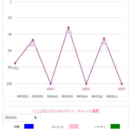
1
8/11（火）13時〜26時
8/12（水）13時〜26時
20
ーーーーーーーーーーーーーーーーーーー
32位
32位
40
📙 こはる日誌 📙
45位
45位
47位
47位
京都、行ってきた〜
60
下鴨神社♪
川めっちゃ冷たかった。。
80
75位
75位
＼こはるの夏休み 旅行中／
8/18（火）〜20（木）
100
8月3日
8月4日
8月5日
8月6日
8月7日
8月8日
100位
100位
100位
100位
100位
100位
ーーーーーーーーーーーーーーーーーーー
08/02(日)
08/03(月)
08/04(火)
08/05(水)
08/06(木)
08/07(金)
08/08(土)
よく笑って、よく喋って、
普通の女の子
たまに話が迷子になる
です🤣
◇こはる◇さんのログイン・チャット履歴
でも、
えっちなスイッチ
が入ると、
待機
2ショット
パーティ
さっきまで笑っていたのが嘘みたいに、