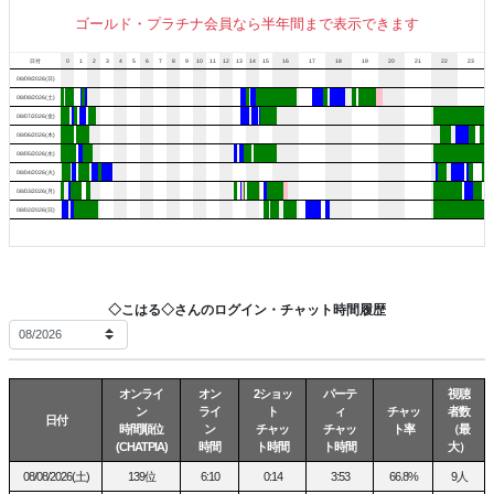
素直
声も表情も、どんどん
になっちゃいます。
ゴールド・プラチナ会員なら半年間まで表示できます
言葉より先に ’
吐息’
がこぼれて、
日付
0
1
2
3
4
5
6
7
8
9
10
11
12
13
14
15
16
17
18
19
20
21
22
23
08/09/2026(日)
平気そうにしていた顔も、
08/08/2026(土)
余裕
をなくしていく。
少しずつ
08/07/2026(金)
08/06/2026(木)
08/05/2026(水)
恥ずかしそうに視線をそらしても、
08/04/2026(火)
気持ちよさには素直。
08/03/2026(月)
08/02/2026(日)
普段とのギャップに、
「
そんな顔するんだ
」って
驚かれることも多いです。
◇こはる◇さんのログイン・チャット時間履歴
優しく甘い時間も好きだけど、
夢中になったら、
恥ずかしい声も表情も隠せません
。
オンライ
オン
2ショッ
パーテ
視聴
可愛く笑う
こはると、
ン
ライ
ト
ィ
チャッ
者数
日付
時間順位
ン
チャッ
チャッ
ト率
（最
理性がどこかへ行っちゃった
こはる
。
(CHATPIA)
時間
ト時間
ト時間
大）
一緒に笑う何気ない時間も、
08/08/2026(土)
139位
6:10
0:14
3:53
66.8%
9人