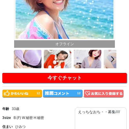
オフライン
今すぐチャット
12
12
年齢
33歳
えっちなおち・・募集////
3size
B:(F) W:秘密 H:秘密
住まい
ひみつ