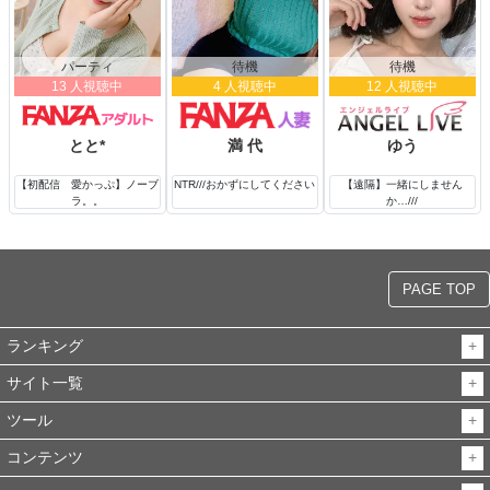
パーティ
待機
待機
13 人視聴中
4 人視聴中
12 人視聴中
とと*
満 代
ゆう
【初配信 愛かっぷ】ノーブ
NTR///おかずにしてください
【遠隔】一緒にしません
ラ。。
か…///
PAGE TOP
ランキング
サイト一覧
ツール
コンテンツ