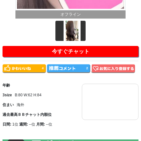
オフライン
今すぐチャット
4
2
年齢
3size
B:80 W:62 H:84
住まい
海外
過去最高ＢＢチャット内順位
日間:
1位
週間:
--位
月間:
--位