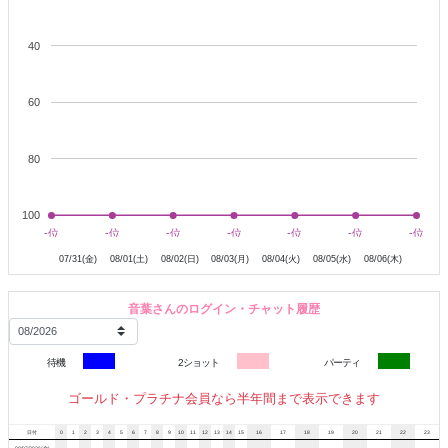
40
60
80
100
8月1日
8月2日
8月3日
8月4日
8月5日
8月6日
-位
-位
-位
-位
-位
-位
-位
-位
-位
-位
-位
-位
-位
-位
07/31(金)
08/01(土)
08/02(日)
08/03(月)
08/04(火)
08/05(水)
08/06(木)
音葉さんのログイン・チャット履歴
待機
2ショット
パーティ
ゴールド・プラチナ会員なら半年間まで表示できます
日付
0
1
2
3
4
5
6
7
8
9
10
11
12
13
14
15
16
17
18
19
20
21
22
23
08/07/2026(金)