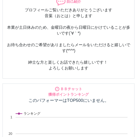
自己紹介
プロフィールご覧いただきありがとうございます
音葉（おとは）と申します
本業が土日休みのため、金曜日の夜から日曜日にかけていることが多
いです(´∀｀*)
お待ち合わせのご希望がありましたらメールをいただけると嬉しいで
す(*^^*)
紳士な方と楽しくお話できたら嬉しいです！
よろしくお願いします
ＢＢチャット
※お顔出しなし
獲得ポイントランキング
お洋服を脱いだり、
このパフォーマーはTOP500にいません。
自分の身体を触ったりなどはしておりません＞＜
ランキング
1
20