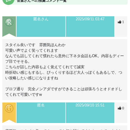
音葉さん への推薦コメント一覧
匿名さん
2025/09/11 03:47
1
スタイル良いです 雰囲気ほんわか
可愛い声でよく笑ってくれます
なんでも話してくれて慣れたら意外に下ネタ会話もOK。内容もディー
プ目でそそる。
こちらが話した内容もよく覚えてくれてて誠実
時折幼い感じもするし、びっくりするほど大人っぽくもあるしで、つ
い攻略したい感じになりますね
プロフ通り 完全ノンアダですができることは頑張ろうとオドオドし
てくれて可愛いですw
匿名
2025/09/10 15:51
0