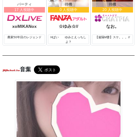
パーティ
待機
待機
17 人視聴中
0 人視聴中
20 人視聴中
xoMIKANox
☆ゆみ☆//
なお。
農家50年目のレジェンド
Hぱい ゆみとえっちし
【遠隔M妻】スケ。。。//
よ？
音葉