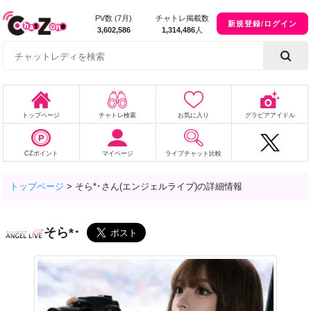
PV数 (7月)
チャトレ掲載数
新規登録/ログイン
3,602,586
1,314,486
人
トップページ
チャトレ検索
お気に入り
グラビアアイドル
CZポイント
マイページ
ライブチャット比較
トップページ
>
そら*･さん(エンジェルライブ)の詳細情報
そら*･