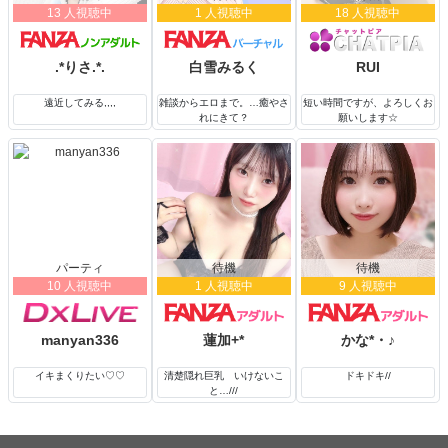
13 人視聴中
1 人視聴中
18 人視聴中
.*りさ.*.
白雪みるく
RUI
遠近してみる,,,,
雑談からエロまで。…癒やさ
短い時間ですが、よろしくお
れにきて？
願いします☆
パーティ
待機
待機
10 人視聴中
1 人視聴中
9 人視聴中
manyan336
蓮加+*
かな*・♪
イキまくりたい♡♡
清楚隠れ巨乳 いけないこ
ドキドキ//
と…///