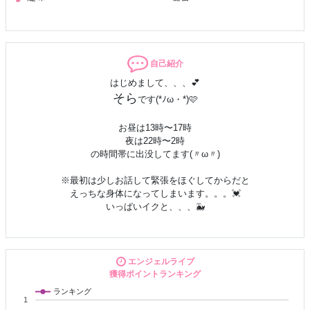
自己紹介
はじめまして、、、💕
そら
です(*ﾉω・*)🩷
お昼は13時〜17時
夜は22時〜2時
の時間帯に出没してます(〃ω〃)
※最初は少しお話して緊張をほぐしてからだと
えっちな身体になってしまいます。。。💓
いっぱいイクと、、、🐳
お話しも好きで話しやすいと言われます(*･ω･)ﾉ✨
２ショについて基本ウェルカムですが
エンジェルライブ
イベント中はなるべくみんなでイチャイチャしたいな、、、
獲得ポイントランキング
前持ってメッセしてくれたら助かります💕
ランキング
常連さんは。。。。(〃ω〃)💓
1