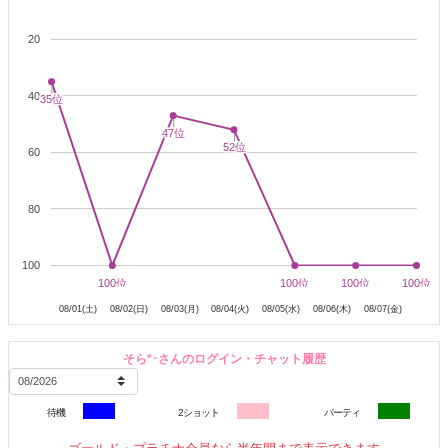
チャットで仲を深めましょお。。照
20
ぜひ遊びに来てください(*´ω｀*)✨
40
35位
35位
47位
47位
52位
52位
60
80
100
8月2日
8月3日
8月4日
8月5日
8月6日
8月7日
100位
100位
100位
100位
100位
100位
100位
100位
08/01(土)
08/02(日)
08/03(月)
08/04(火)
08/05(水)
08/06(木)
08/07(金)
そら*･さんのログイン・チャット履歴
待機
2ショット
パーティ