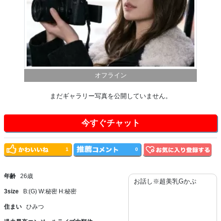
オフライン
まだギャラリー写真を公開していません。
今すぐチャット
1
0
年齢
26歳
お話し※超美乳Gかぷ
3size
B:(G) W:秘密 H:秘密
住まい
ひみつ