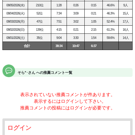
08/05/2026(水)
210位
1:28
0:26
0:15
46.6%
9人
08/04/2026(火)
52位
7:34
3:09
0:21
46.3%
15人
08/03/2026(月)
47位
7:51
3:02
1:05
52.4%
17人
08/02/2026(日)
139位
4:15
0:21
2:15
61.2%
16人
08/01/2026(土)
35位
9:04
3:30
1:54
59.6%
14人
合計
38:34
10:47
6:37
そら*･さん への推薦コメント一覧
表示されていない推薦コメントが
件あります。
表示するにはログインして下さい。
推薦コメントの投稿にはログインが必要です。
ログイン