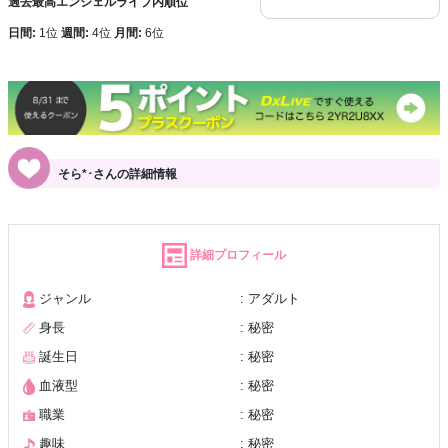
過去最高エンジェルライブ内順位
日間:
1位
週間:
4位
月間:
6位
そら*･さんの詳細情報
詳細プロフィール
ジャンル
: アダルト
身長
: 秘密
誕生日
: 秘密
血液型
: 秘密
職業
: 秘密
趣味
: 秘密