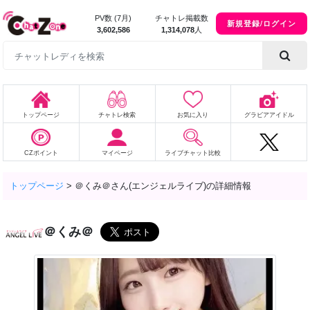
PV数 (7月)
チャトレ掲載数
新規登録/ログイン
3,602,586
1,314,078
人
トップページ
チャトレ検索
お気に入り
グラビアアイドル
CZポイント
マイページ
ライブチャット比較
トップページ
>
＠くみ＠さん(エンジェルライブ)の詳細情報
＠くみ＠