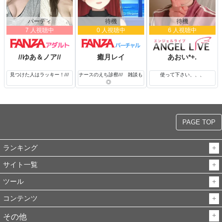
パーティ
待機
待機
7 人視聴中
0 人視聴中
6 人視聴中
//ゆあ＆ノア//
癒月レイ
あおい*+.
見つけた人はラッキー！///
ナースのえち診察/// 雑談も
使って下さい、、、
◎
PAGE TOP
ランキング
サイト一覧
ツール
コンテンツ
その他