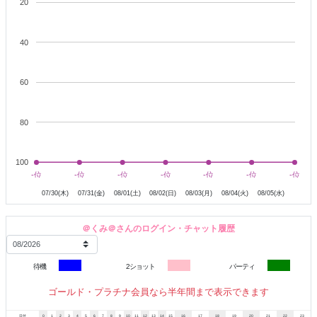
20
40
60
80
100
7月31日
8月1日
8月2日
8月3日
8月4日
8月5日
-位
-位
-位
-位
-位
-位
-位
-位
-位
-位
-位
-位
-位
-位
07/30(木)
07/31(金)
08/01(土)
08/02(日)
08/03(月)
08/04(火)
08/05(水)
＠くみ＠さんのログイン・チャット履歴
待機
2ショット
パーティ
ゴールド・プラチナ会員なら半年間まで表示できます
日付
0
1
2
3
4
5
6
7
8
9
10
11
12
13
14
15
16
17
18
19
20
21
22
23