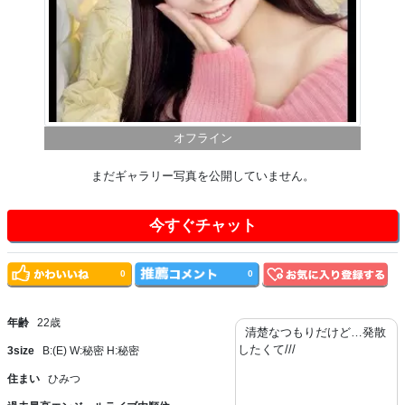
オフライン
まだギャラリー写真を公開していません。
今すぐチャット
0
0
年齢
22歳
清楚なつもりだけど…発散
したくて///
3size
B:(E) W:秘密 H:秘密
住まい
ひみつ