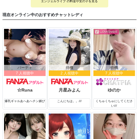
エンジェルライブ の料金や女の子を見る
現在オンライン中のおすすめチャットレディ
パーティ
待機
待機
7 人視聴中
2 人視聴中
7 人視聴中
☆Runa
月星みよん
ゆのか
爆乳ギャルあへあへチン媚び
こんにちは。。///
くちゅくちゅにしてくださ
い///