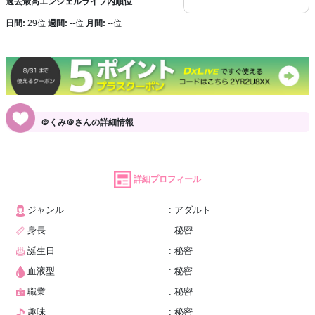
過去最高エンジェルライブ内順位
日間:
29位
週間:
--位
月間:
--位
＠くみ＠さんの詳細情報
詳細プロフィール
ジャンル
: アダルト
身長
: 秘密
誕生日
: 秘密
血液型
: 秘密
職業
: 秘密
趣味
: 秘密