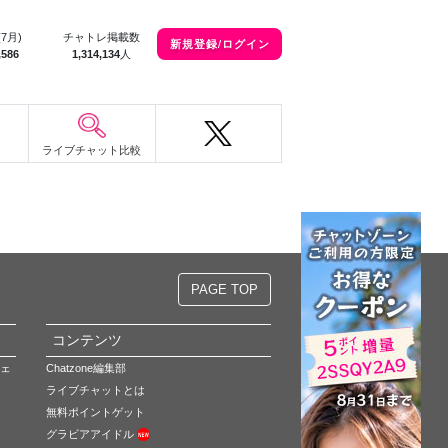
(7月)
チャトレ掲載数
新規登録/ログイン
,586
1,314,134
人
ライブチャット比較
。
PAGE TOP
コンテンツ
ェ
Chatzone編集部
ライブチャットとは
無料ポイントゲット
グラビアアイドル