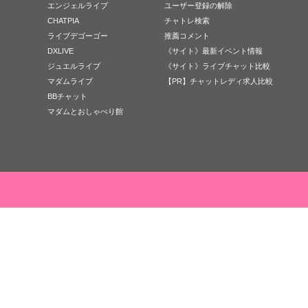
エンジェルライブ
ユーザー登録の解除
CHATPIA
チャトレ検索
ライブデゴーゴー
推薦コメント
DXLIVE
《サイト》最新イベント情報
ジュエルライブ
《サイト》ライブチャット比較
マダムライブ
【PR】チャットレディ求人比較
BBチャット
マダムとおしゃべり館