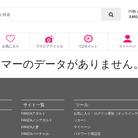
PV数 
3,602
お気に入り
グラビアアイドル
CZポイント
マイページ
ーマーのデータがありません
サイト一覧
ツール
FANZAアダルト
お気に入り・ログイン通知（オンラインチ
FANZAノンアダルト
ッカー）
FANZA人妻
マイページ
FANZAバーチャル
パスワード再設定