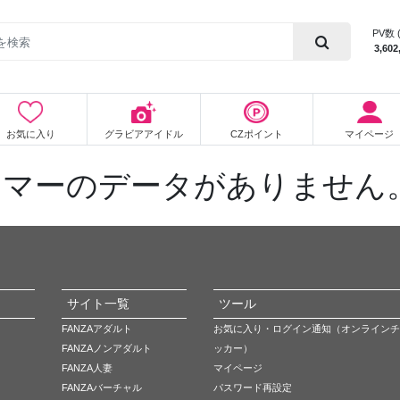
PV数 
3,602
お気に入り
グラビアアイドル
CZポイント
マイページ
ーマーのデータがありません
サイト一覧
ツール
FANZAアダルト
お気に入り・ログイン通知（オンラインチ
FANZAノンアダルト
ッカー）
FANZA人妻
マイページ
FANZAバーチャル
パスワード再設定