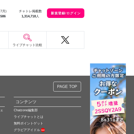
(7月)
チャトレ掲載数
新規登録/ログイン
,586
1,314,718
人
ライブチャット比較
。
PAGE TOP
コンテンツ
ェ
Chatzone編集部
ライブチャットとは
無料ポイントゲット
グラビアアイドル