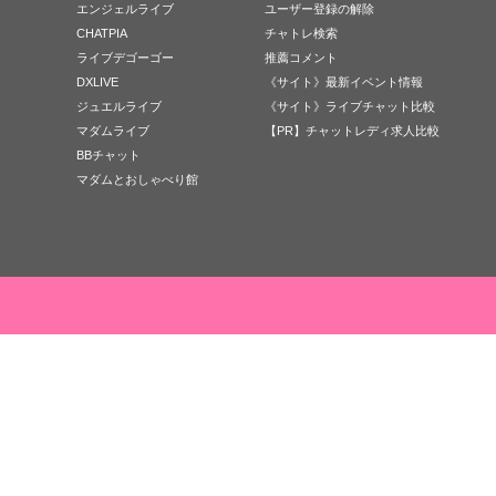
エンジェルライブ
ユーザー登録の解除
CHATPIA
チャトレ検索
ライブデゴーゴー
推薦コメント
DXLIVE
《サイト》最新イベント情報
ジュエルライブ
《サイト》ライブチャット比較
マダムライブ
【PR】チャットレディ求人比較
BBチャット
マダムとおしゃべり館