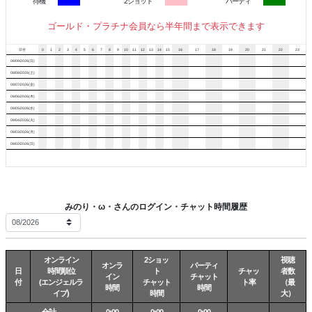
待機
2ショット
パーティ
よくいわれる！うれし！
ゴールド・プラチナ会員なら半年間まで表示できます
ラブンスの「強」を使われると
もうがくがくになっちゃって。。
日付
0
1
2
3
4
5
6
7
8
9
10
11
12
13
14
15
16
17
18
19
20
21
22
23
「弱」でもすでにやばいのに
08/09/2026(日)
恥ずかしい声が止まらなくなっちゃう
08/08/2026(土)
08/07/2026(金)
お返事おそくなることもありますが
08/06/2026(木)
ナイショ話、ぜんぶみてます！
08/05/2026(水)
08/04/2026(火)
08/03/2026(月)
ないしょでするの、へんなとびら開いちゃいそうだよ。。
08/02/2026(日)
みのりの日記帳
みのり・ω・さんのログイン・チャット時間履歴
すきなこと
オンライン
2ショッ
視聴
オンラ
パーティ
アニメ
だと
日
時間順位
ト
チャッ
者数
イン
チャット
5等分の花嫁(三玖推しです)、黒バス、フルバ
付
(エンジェルラ
チャット
ト率
（最
時間
時間
イブ)
時間
大）
とか好き！
合計
0:00
0:00
0:00