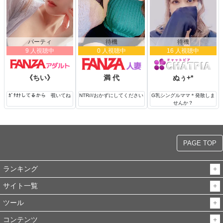
パーティ
待機
待機
9 人視聴中
0 人視聴中
16 人視聴中
《ちい》
満 代
ぬぅ+*
ｶﾞﾁｵﾅしてるから 覗いてね
NTR///おかずにしてください
G乳シングルママ＊発散しま
せんか？
PAGE TOP
ランキング
サイト一覧
ツール
コンテンツ