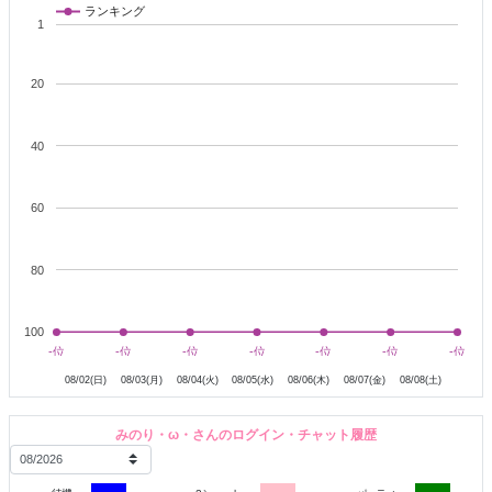
ランキング
未知の体験、どきどきなこと、自分磨き、トークetc...
1
たーくさん成長して
もっとすてきなおんなのこ
になりたい！
素直でむじゃきな女の子です
20
たまーにネガティブ思考になっちゃうけど。。
たくさん褒められるとなついちゃいます
40
お料理、お菓子づくり、裁縫がすきで
およめさんにするにはとってもおすすめ！！
えっへん！
60
〇〇〇なこと
80
※すぐぬいでーって言われると
100
あわあわ、ガチガチになっちゃって
8月3日
8月4日
8月5日
8月6日
8月7日
8月8日
-位
-位
-位
-位
-位
-位
-位
-位
-位
-位
-位
-位
-位
-位
逆にできなくなっちゃうかも、
08/02(日)
08/03(月)
08/04(火)
08/05(水)
08/06(木)
08/07(金)
08/08(土)
今のみのりには足りないものがたくさん。。
おとこのことの経験
なんかも(:_;)
みのり・ω・さんのログイン・チャット履歴
でもねでもね
おもちゃで潮吹き
は
できるようになったんだ！！
お胸も
きれいなぴんく色
だね、って