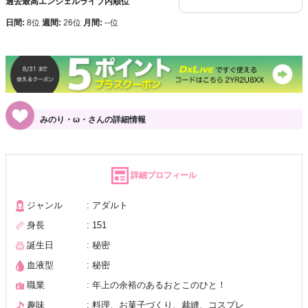
過去最高エンジェルライブ内順位
日間:
8位
週間:
26位
月間:
--位
みのり・ω・さんの詳細情報
詳細プロフィール
ジャンル
: アダルト
身長
: 151
誕生日
: 秘密
血液型
: 秘密
職業
: 年上の余裕のあるおとこのひと！
趣味
: 料理、お菓子づくり、裁縫、コスプレ