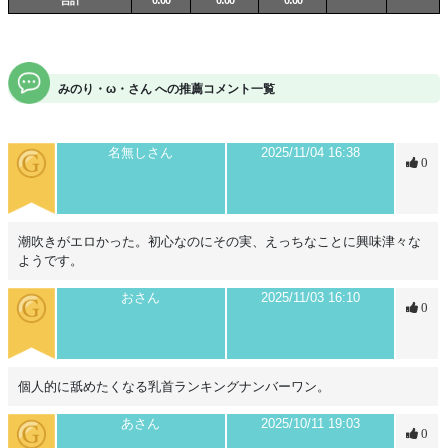
カラオケ
もすき！
最高得点は95点なので挑戦者もとむ！
音楽
は＝LOVE、HoneyWorksとかすきっ
みのり・ω・さん への推薦コメント一覧
さいごに
名無しさん
2025/11/04 16:38
0
まだまだみじゅくものなみのりですが
まっさらなみのりを
あなた色に
染め上げちゃってくださいっ
潮吹きがエロかった。初心なのにその実、えっちなことに興味津々な
ようです。
.
おさん
2025/11/03 16:10
0
個人的に舐めたくなる乳首ランキングナンバーワン。
あさん
2025/10/11 19:03
0