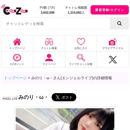
PV数 (7月)
チャトレ掲載数
新規登録/ログイン
3,602,586
1,314,682
人
トップページ
チャトレ検索
お気に入り
グラビアアイドル
CZポイント
マイページ
ライブチャット比較
トップページ
>
みのり・ω・さん(エンジェルライブ)の詳細情報
みのり・ω・