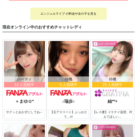
エンジェルライブ の料金や女の子を見る
現在オンライン中のおすすめチャットレディ
パーティ
待機
待機
14 人視聴中
0 人視聴中
29 人視聴中
＋まゆ☆*
♪瑞歩♪
紬**+
サクッとおかずにしてね～
【元アスリート】ぶっかけ
【レス妻】イケナイ妄想、叶
て…///
えてほしい…