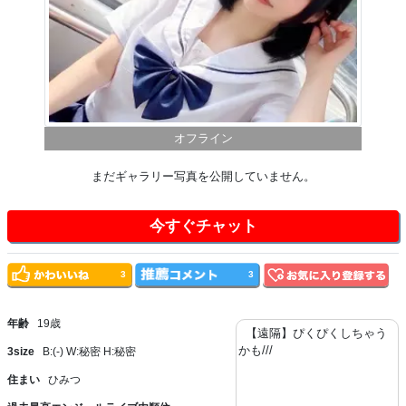
オフライン
まだギャラリー写真を公開していません。
今すぐチャット
3
3
年齢
19歳
【遠隔】ぴくぴくしちゃう
かも///
3size
B:(-) W:秘密 H:秘密
住まい
ひみつ