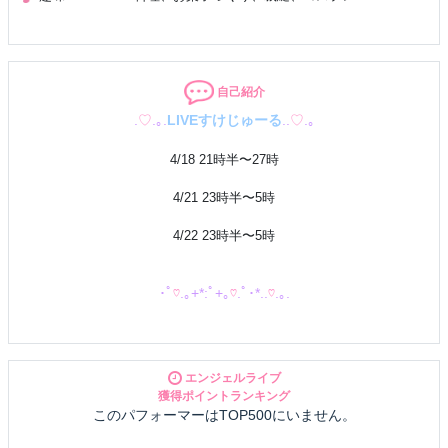
自己紹介
.
♡
.｡.
LIVEすけじゅーる
..
♡
.｡
4/18 21時半〜27時
4/21 23時半〜5時
4/22 23時半〜5時
･ﾟ
♡
.｡+*:ﾟ+｡
♡
.ﾟ･*..
♡
.｡.
やっほ〜〜！！みのりだよ(/・ω・)/
歌うこと、アイドルが好きで
はずかしながらみのり自身
エンジェルライブ
アイドルや歌手になることを夢見てます。。
獲得ポイントランキング
꒰* ॢꈍ◡ꈍ ॢ꒱ .*˚‧♡
このパフォーマーはTOP500にいません。
週2で学校にも通ってます！