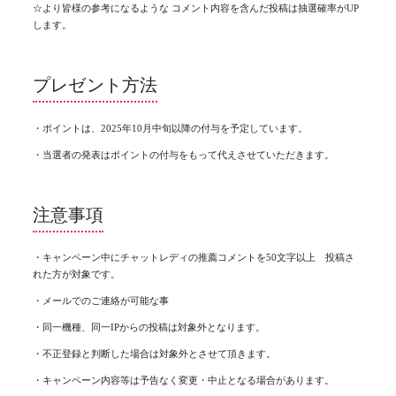
☆より皆様の参考になるような コメント内容を含んだ投稿は抽選確率がUP
します。
プレゼント方法
・ポイントは、2025年10月中旬以降の付与を予定しています。
・当選者の発表はポイントの付与をもって代えさせていただきます。
注意事項
・キャンペーン中にチャットレディの推薦コメントを50文字以上 投稿さ
れた方が対象です。
・メールでのご連絡が可能な事
・同一機種、同一IPからの投稿は対象外となります。
・不正登録と判断した場合は対象外とさせて頂きます。
・キャンペーン内容等は予告なく変更・中止となる場合があります。